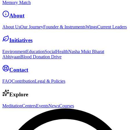
Memory Match
About
About Us
Our Journey
Founder & Instruments
Wings
Current Leaders
Initiatives
Environment
Education
Social
Health
Nasha Mukt Bharat
Abhiyaan
Blood Donation Drive
Contact
FAQ
Contribution
Legal & Policies
Explore
Meditation
Centers
Events
News
Courses