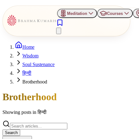
Meditation
Courses
Home
Wisdom
Soul Sustenance
हिन्दी
Brotherhood
Brotherhood
Showing posts in
हिन्दी
Search