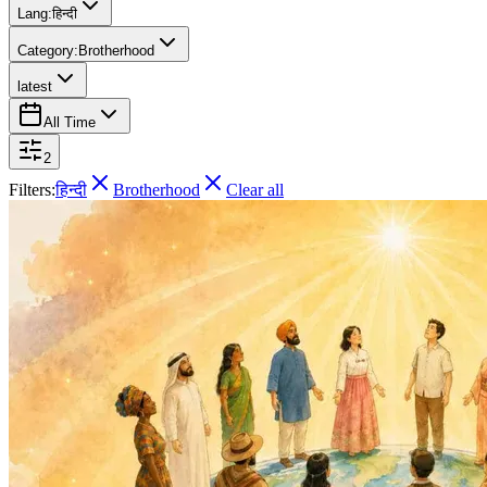
Lang:
हिन्दी
Category:
Brotherhood
latest
All Time
2
Filters:
हिन्दी
Brotherhood
Clear all