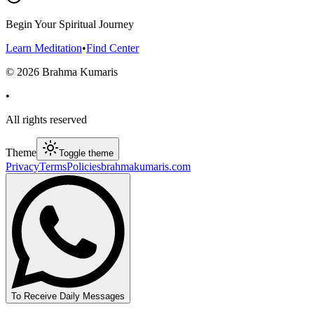
Begin Your Spiritual Journey
Learn Meditation
•
Find Center
©
2026
Brahma Kumaris
•
All rights reserved
Theme
Toggle theme
Privacy
Terms
Policies
brahmakumaris.com
To Receive Daily Messages