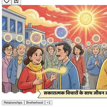
Relationships
Brotherhood
+
1