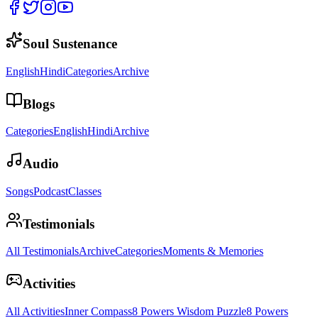
Soul Sustenance
English
Hindi
Categories
Archive
Blogs
Categories
English
Hindi
Archive
Audio
Songs
Podcast
Classes
Testimonials
All Testimonials
Archive
Categories
Moments & Memories
Activities
All Activities
Inner Compass
8 Powers Wisdom Puzzle
8 Powers