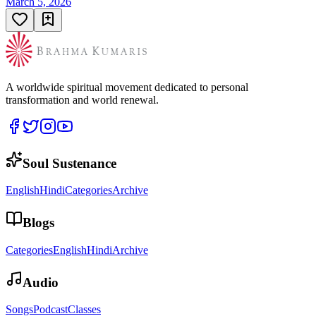
March 5, 2026
A worldwide spiritual movement dedicated to personal
transformation and world renewal.
Soul Sustenance
English
Hindi
Categories
Archive
Blogs
Categories
English
Hindi
Archive
Audio
Songs
Podcast
Classes