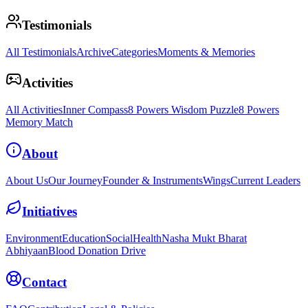
Testimonials
All Testimonials
Archive
Categories
Moments & Memories
Activities
All Activities
Inner Compass
8 Powers Wisdom Puzzle
8 Powers
Memory Match
About
About Us
Our Journey
Founder & Instruments
Wings
Current Leaders
Initiatives
Environment
Education
Social
Health
Nasha Mukt Bharat
Abhiyaan
Blood Donation Drive
Contact