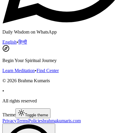
Daily Wisdom on WhatsApp
English
•
हिन्दी
Begin Your Spiritual Journey
Learn Meditation
•
Find Center
©
2026
Brahma Kumaris
•
All rights reserved
Theme
Toggle theme
Privacy
Terms
Policies
brahmakumaris.com