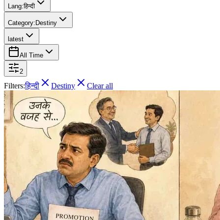
Lang:
हिन्दी
Category:
Destiny
latest
All Time
2
Filters:
हिन्दी
Destiny
Clear all