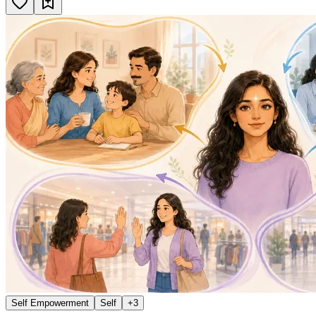
Self Empowerment
Self
+
3