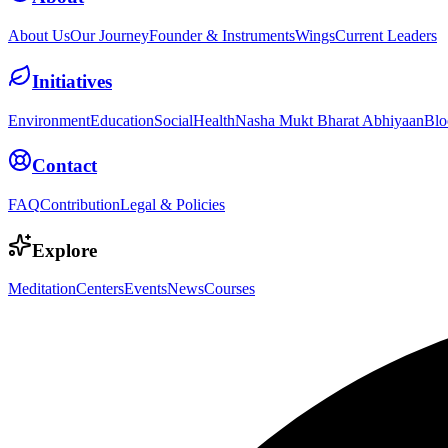
About Us
Our Journey
Founder & Instruments
Wings
Current Leaders
Initiatives
Environment
Education
Social
Health
Nasha Mukt Bharat Abhiyaan
Blo
Contact
FAQ
Contribution
Legal & Policies
Explore
Meditation
Centers
Events
News
Courses