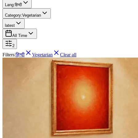
Lang:
हिन्दी
Category:
Vegetarian
latest
All Time
2
Filters:
हिन्दी
Vegetarian
Clear all