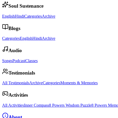
Soul Sustenance
English
Hindi
Categories
Archive
Blogs
Categories
English
Hindi
Archive
Audio
Songs
Podcast
Classes
Testimonials
All Testimonials
Archive
Categories
Moments & Memories
Activities
All Activities
Inner Compass
8 Powers Wisdom Puzzle
8 Powers Memo
About