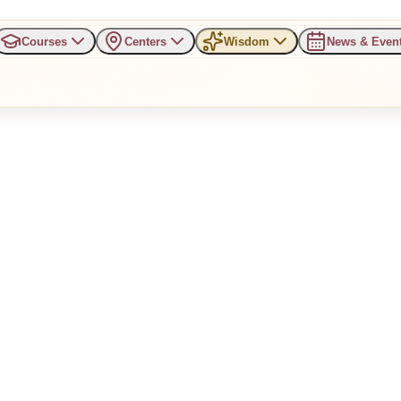
Courses
Centers
Wisdom
News & Even