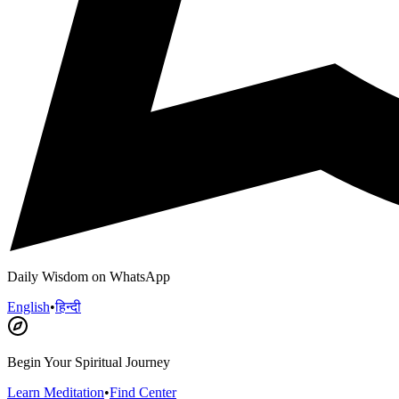
Daily Wisdom on WhatsApp
English
•
हिन्दी
Begin Your Spiritual Journey
Learn Meditation
•
Find Center