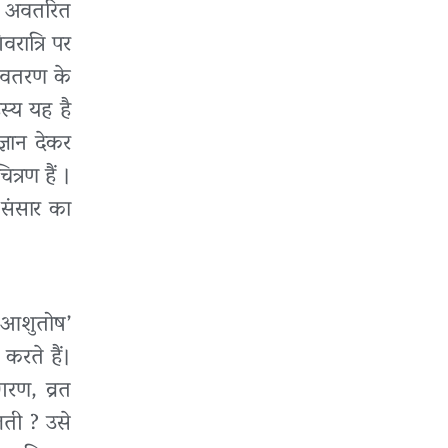
ें अवतरित
वरात्रि पर
 अवतरण के
स्य यह है
्ञान देकर
त्रण हैं ।
 संसार का
 ‘आशुतोष’
करते हैं।
गरण, व्रत
िलती ? उसे