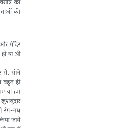
रात्रि का
देवताओं की
ै और मंदिर
ो या श्री
 से, सोने
न बहुत ही
जाए या हम
 खुशबूदार
ले रंग-गंध
किया जाये