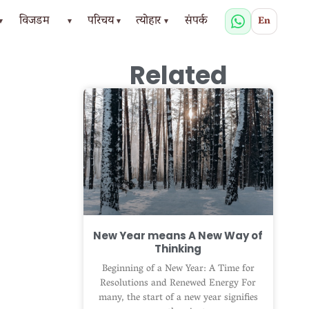
विजडम
परिचय
त्योहार
संपर्क
En
▾
▾
▾
▾
Related
New Year means A New Way of
Thinking
Beginning of a New Year: A Time for
Resolutions and Renewed Energy For
many, the start of a new year signifies