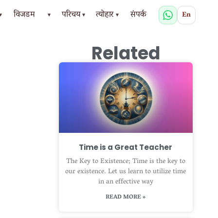
विजडम
परिचय
त्योहार
संपर्क
En
▾
▾
▾
▾
Related
Time is a Great Teacher
The Key to Existence; Time is the key to
our existence. Let us learn to utilize time
in an effective way
READ MORE »