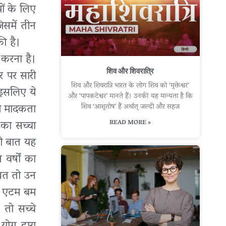
यों के लिए
जिसमें तीन
की है।
त करना है।
शिव और शिवरात्रि
र पर सारी
शिव और शिवरात्रि भारत के लोग शिव को ‘मुक्तेश्वर’
इसलिए ये
और ‘पापकटेश्वर’ मानते हैं। उनकी यह मान्यता है कि
ाली मादकता
शिव ‘आशुतोष’ हैं अर्थात् जल्दी और सहज
 का सच्चा
READ MORE »
री बात यह
वर्षों का
व्रत तो उन
री एटम बम
 तो सच्चे