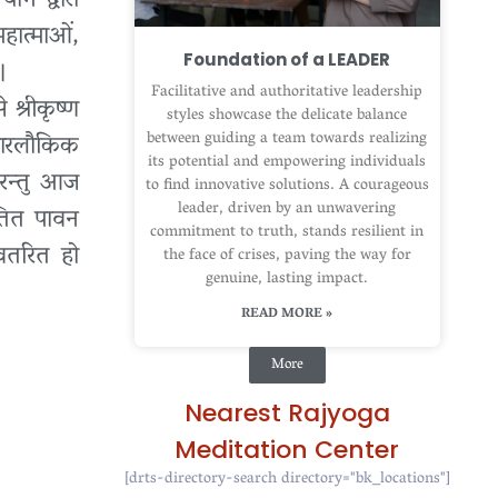
ोग द्वारा
महात्माओं,
Foundation of a LEADER
।
Facilitative and authoritative leadership
 श्रीकृष्ण
styles showcase the delicate balance
 पारलौकिक
between guiding a team towards realizing
its potential and empowering individuals
परन्तु आज
to find innovative solutions. A courageous
leader, driven by an unwavering
पतित पावन
commitment to truth, stands resilient in
अवतरित हो
the face of crises, paving the way for
genuine, lasting impact.
READ MORE »
More
Nearest Rajyoga
Meditation Center
[drts-directory-search directory="bk_locations"]