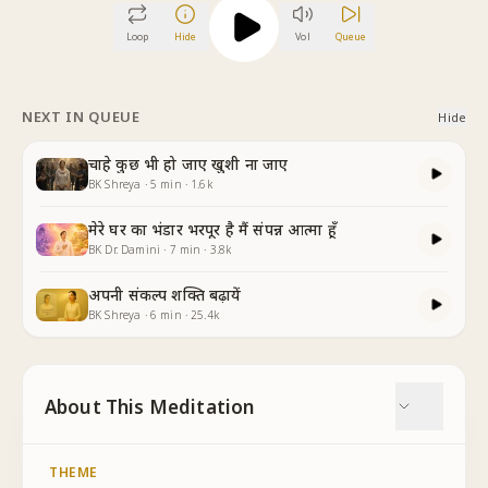
Loop
Hide
Vol
Queue
NEXT IN QUEUE
Hide
चाहे कुछ भी हो जाए खुशी ना जाए
BK Shreya
·
5
min
·
1.6k
मेरे घर का भंडार भरपूर है मैं संपन्न आत्मा हूँ
BK Dr. Damini
·
7
min
·
3.8k
अपनी संकल्प शक्ति बढ़ायें
BK Shreya
·
6
min
·
25.4k
About This Meditation
THEME