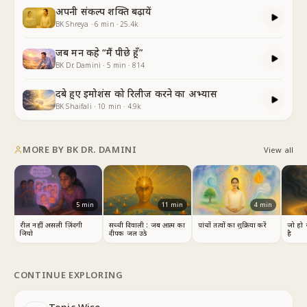
अपनी संकल्प शक्ति बढ़ायें
BK Shreya
·
6
min
·
25.4k
जब मन कहे “मैं पीछे हूँ”
BK Dr. Damini
·
5
min
·
814
दबे हुए इमोशंस को रिलीज करने का अभ्यास
BK Shaifali
·
10
min
·
4.9k
MORE BY
BK DR. DAMINI
View all
5
min
11
min
4
min
रील नहीं, असली ज़िंदगी
सच्ची दिवाली : जब आत्म का
पांचों तत्वों का शुक्रिया करें
जो हो 
जियो
दीपक जल उठे
है
CONTINUE EXPLORING