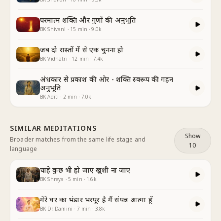
परमात्म शक्ति और गुणों की अनुभूति
BK Shivani
·
15
min
·
9.0k
जब दो रास्तों में से एक चुनना हो
BK Vidhatri
·
12
min
·
7.4k
अंधकार से प्रकाश की ओर - शक्ति स्वरूप की गहन
अनुभूति
BK Aditi
·
2
min
·
7.0k
SIMILAR MEDITATIONS
Show
Broader matches from the same life stage and
10
language
चाहे कुछ भी हो जाए खुशी ना जाए
BK Shreya
·
5
min
·
1.6k
मेरे घर का भंडार भरपूर है मैं संपन्न आत्मा हूँ
BK Dr. Damini
·
7
min
·
3.8k