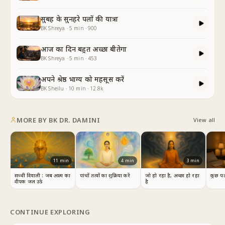
सुबह के सुनहरे पलों की यात्रा
BK Shreya
·
5
min
·
900
आज का दिन बहुत अच्छा बीतेगा
BK Shreya
·
5
min
·
453
अपने श्रेष्ठ भाग्य को महसूस करें
BK Sheilu
·
10
min
·
12.8k
MORE BY
BK DR. DAMINI
View all
11
min
4
min
3
min
सच्ची दिवाली : जब आत्म का
पांचों तत्वों का शुक्रिया करें
जो हो रहा है, अच्छा हो रहा
कुछ पल
दीपक जल उठे
है
CONTINUE EXPLORING