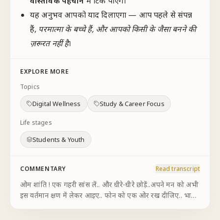
वास्तविक पहचान
में टिक पाएंगे।
यह अनुभव आपको याद दिलाएगा — आप पहले से संपन्न
हैं,
परमात्मा के बच्चे हैं, और आपको किसी के जैसा बनने की
ज़रूरत नहीं है
।
EXPLORE MORE
Topics
Digital Wellness
Study & Career Focus
Life stages
Students & Youth
COMMENTARY
Read transcript
ओम शांति ! एक गहरी सांस लें.. और धीरे-धीरे छोड़ें..अपने मन को अभी
इस वर्तमान क्षण में लेकर आइए.. फोन को एक ओर रख दीजिए.. भारी
दुनिया की चकाचौंध से अपने आत्मिक स्वरूप की ओर लौट आइए.. मैं
एक शांत, चैतन्य, शुद्ध आत्मा हूं !
...