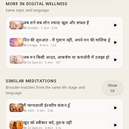
MORE IN
DIGITAL WELLNESS
Same topic and language
जब लगे सब लोग ज्यादा खुश और सफल हैं
BK Shaifali
·
7
min
·
3.5k
दिन की शुरुआत - मैं गुलाम नहीं, अपने मन की मालिक हूँ
BK Shreya
·
4
min
·
1.2k
जब मन किसी आदत, आकर्षण या कमजोरी में उलझा हो
BK Dr. Damini
·
5
min
·
107
SIMILAR MEDITATIONS
Show
Broader matches from the same life stage and
10
language
मैं भाग्यशाली ईश्वरीय संतान हूँ
BK Aditi
·
3
min
·
3.4k
खुद को स्वीकार करें, तुलना नहीं
BK Dr. Damini
·
4
min
·
3.1k