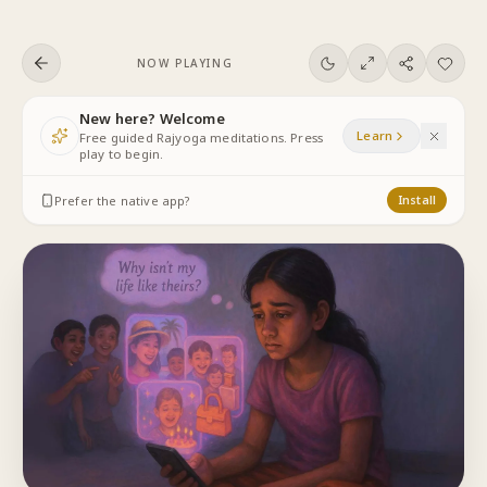
Skip to content
NOW PLAYING
New here? Welcome
Learn
Free guided Rajyoga meditations. Press
play to begin.
Prefer the native app?
Install