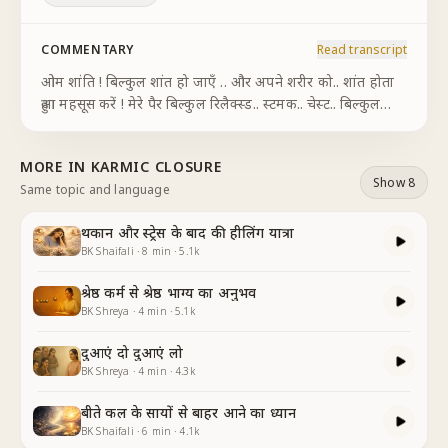
COMMENTARY
Read transcript
ओम शांति ! बिल्कुल शांत हो जाएँ .. और अपने शरीर को.. शांत होता
हुआ महसूस करें ! मेरे पैर बिल्कुल रिलैक्स्ड.. स्टमक.. चेस्ट.. बिल्कुल
रिलैक्स होते जा रहे हैं.. आर्म्स.. शोल्डर्स.. नेक रिलैक्स.. फेस की मसल्स..
रिलैक्स्
...
MORE IN
KARMIC CLOSURE
Show 8
Same topic and language
थकान और स्ट्रेस के बाद की हीलिंग यात्रा
BK Shaifali
·
8
min
·
5.1k
श्रेष्ठ कर्म से श्रेष्ठ भाग्य का अनुभव
BK Shreya
·
4
min
·
5.1k
दुआएं दो दुआएं लो
BK Shreya
·
4
min
·
4.3k
बीते कल के सायों से बाहर आने का ध्यान
BK Shaifali
·
6
min
·
4.1k