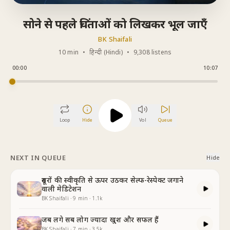
सोने से पहले चिंताओं को लिखकर भूल जाएँ
BK Shaifali
10 min
•
हिन्दी (Hindi)
•
9,308 listens
00:00
10:07
Loop
Hide
Vol
Queue
NEXT IN QUEUE
Hide
दूसरों की स्वीकृति से ऊपर उठकर सेल्फ-रेस्पेक्ट जगाने
वाली मेडिटेशन
BK Shaifali
·
9
min
·
1.1k
जब लगे सब लोग ज्यादा खुश और सफल हैं
BK Shaifali
·
7
min
·
3.5k