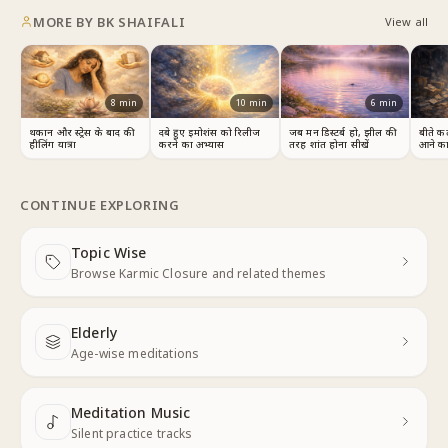
MORE BY
BK SHAIFALI
View all
8
min
10
min
6
min
थकान और स्ट्रेस के बाद की
दबे हुए इमोशंस को रिलीज
जब मन डिस्टर्ब हो, झील की
बीते क
हीलिंग यात्रा
करने का अभ्यास
तरह शांत होना सीखें
आने का
CONTINUE EXPLORING
Topic Wise
Next
Browse Karmic Closure and related themes
Elderly
Next
Age-wise meditations
Meditation Music
Next
Silent practice tracks