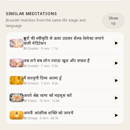
SIMILAR MEDITATIONS
Show
Broader matches from the same life stage and
10
language
दूसरों की स्वीकृति से ऊपर उठकर सेल्फ-रेस्पेक्ट जगाने
वाली मेडिटेशन
BK Shaifali
·
9
min
·
1.1k
जब लगे सब लोग ज्यादा खुश और सफल हैं
BK Shaifali
·
7
min
·
3.5k
मैं सतयुगी दिव्य आत्मा हूँ
BK Shivani
·
7
min
·
4.2k
अपने श्रेष्ठ भाग्य को महसूस करें
BK Sheilu
·
10
min
·
12.8k
अपनी आंतरिक शक्ति को जगायें
BK Shreya
·
5
min
·
68.3k