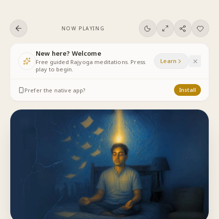
Skip to content
NOW PLAYING
New here? Welcome
Learn
Free guided Rajyoga meditations. Press
play to begin.
Prefer the native app?
Install