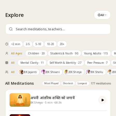
Skip to content
Explore
All
<2 min
2-5
5-10
10-20
20+
All Ages
Children
· 20
Students & Youth
· 90
Young Adults
· 115
M
All
Mental Clarity
· 11
Self Worth & Identity
· 27
Peer Pressure
· 7
S
All
BK Jayanti
BK Shivani
BK Shreya
BK Sheilu
BK
All Meditations
Most Played
Shortest
Longest
177
meditation
s
अपनी आंतरिक शक्ति को जगायें
BK Shreya
·
5
min
·
68.3k