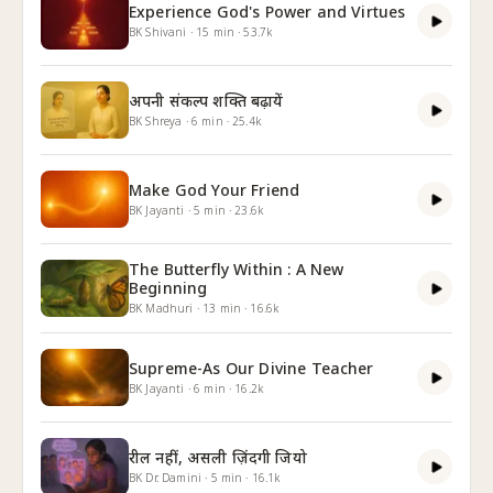
Experience God's Power and Virtues
BK Shivani
·
15
min
·
53.7k
अपनी संकल्प शक्ति बढ़ायें
BK Shreya
·
6
min
·
25.4k
Make God Your Friend
BK Jayanti
·
5
min
·
23.6k
The Butterfly Within : A New
Beginning
BK Madhuri
·
13
min
·
16.6k
Supreme-As Our Divine Teacher
BK Jayanti
·
6
min
·
16.2k
रील नहीं, असली ज़िंदगी जियो
BK Dr. Damini
·
5
min
·
16.1k