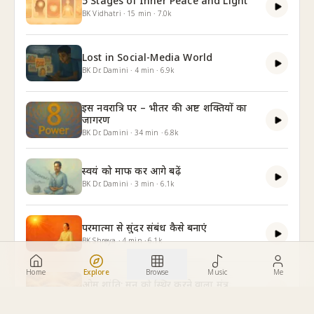
5 Stages of Inner Peace and Light
BK Vidhatri
·
15
min
·
7.0k
Lost in Social-Media World
BK Dr. Damini
·
4
min
·
6.9k
इस नवरात्रि पर – भीतर की अष्ट शक्तियों का
जागरण
BK Dr. Damini
·
34
min
·
6.8k
स्वयं को माफ कर आगे बढ़ें
BK Dr. Damini
·
3
min
·
6.1k
परमात्मा से सुंदर संबंध कैसे बनाएं
BK Shreya
·
4
min
·
6.1k
Home
Explore
Browse
Music
Me
ओम शांति: मन को स्थिर करने वाला मंत्र
BK Dr. Damini
·
8
min
·
6.0k