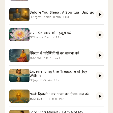
Before You Sleep : A Spiritual Unplug
BK Yogesh Sharda
·
8
min
·
13.0k
अपने श्रेष्ठ भाग्य को महसूस करें
BK Sheilu
·
10
min
·
12.8k
स्थिरता से परिस्थितियों का सामना करें
BK Shreya
·
4
min
·
12.2k
Experiencing the Treasure of Joy
Within
BK Jayanti
·
5
min
·
9.8k
सच्ची दिवाली : जब आत्म का दीपक जल उठे
BK Dr. Damini
·
11
min
·
9.8k
Forgiving Myself - I Am Not My