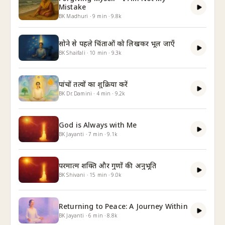
Mistake
BK Madhuri
·
9
min
·
9.8k
सोने से पहले चिंताओं को लिखकर भूल जाएँ
BK Shaifali
·
10
min
·
9.3k
पांचों तत्वों का शुक्रिया करें
BK Dr. Damini
·
4
min
·
9.2k
God is Always with Me
BK Jayanti
·
7
min
·
9.1k
परमात्म शक्ति और गुणों की अनुभूति
BK Shivani
·
15
min
·
9.0k
Returning to Peace: A Journey Within
BK Jayanti
·
6
min
·
8.8k