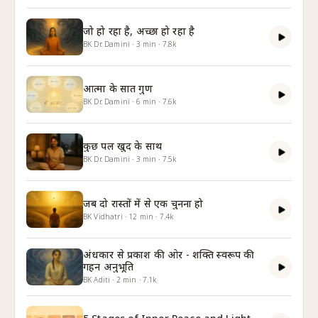
जो हो रहा है, अच्छा हो रहा है
BK Dr. Damini
·
3
min
·
7.8k
आत्मा के सात गुण
BK Dr. Damini
·
6
min
·
7.6k
कुछ पल खुद के साथ
BK Dr. Damini
·
3
min
·
7.5k
जब दो रास्तों में से एक चुनना हो
BK Vidhatri
·
12
min
·
7.4k
अंधकार से प्रकाश की ओर - शक्ति स्वरूप की
गहन अनुभूति
BK Aditi
·
2
min
·
7.1k