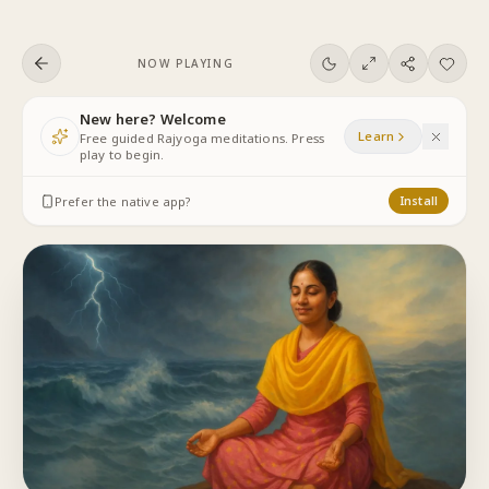
Skip to content
NOW PLAYING
New here? Welcome
Learn
Free guided Rajyoga meditations. Press
play to begin.
Prefer the native app?
Install