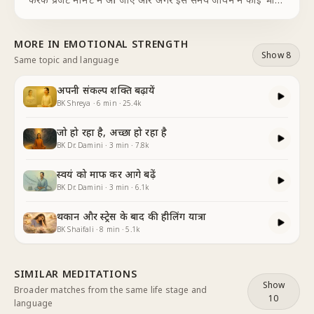
परिस्थिति है चैलेंज है उसको न्यारे होकर देखे परिस्थिति बाहर से आती
है हमारा उसके ऊपर कोई कंट्रोल
...
MORE IN
EMOTIONAL STRENGTH
Show 8
Same topic and language
अपनी संकल्प शक्ति बढ़ायें
BK Shreya
·
6
min
·
25.4k
जो हो रहा है, अच्छा हो रहा है
BK Dr. Damini
·
3
min
·
7.8k
स्वयं को माफ कर आगे बढ़ें
BK Dr. Damini
·
3
min
·
6.1k
थकान और स्ट्रेस के बाद की हीलिंग यात्रा
BK Shaifali
·
8
min
·
5.1k
SIMILAR MEDITATIONS
Show
Broader matches from the same life stage and
10
language