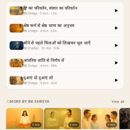
दृष्टि का परिवर्तन, संसार का परिवर्तन
BK Shreya
·
5
min
·
1.5k
श्रेष्ठ कर्म से श्रेष्ठ भाग्य का अनुभव
BK Shreya
·
4
min
·
5.0k
सोने से पहले चिंताओं को लिखकर भूल जाएँ
BK Shaifali
·
10
min
·
9.3k
आंतरिक शांति से निर्णय लें
BK Shreya
·
4
min
·
4.8k
दुआएं दो दुआएं लो
BK Shreya
·
4
min
·
4.3k
MORE BY
BK SHREYA
View all
6
min
5
min
5
min