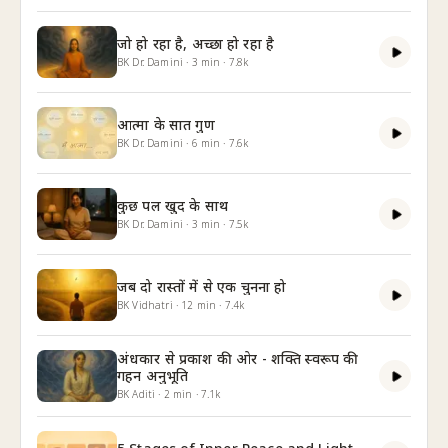
जो हो रहा है, अच्छा हो रहा है
BK Dr. Damini
·
3
min
·
7.8k
आत्मा के सात गुण
BK Dr. Damini
·
6
min
·
7.6k
कुछ पल खुद के साथ
BK Dr. Damini
·
3
min
·
7.5k
जब दो रास्तों में से एक चुनना हो
BK Vidhatri
·
12
min
·
7.4k
अंधकार से प्रकाश की ओर - शक्ति स्वरूप की
गहन अनुभूति
BK Aditi
·
2
min
·
7.1k