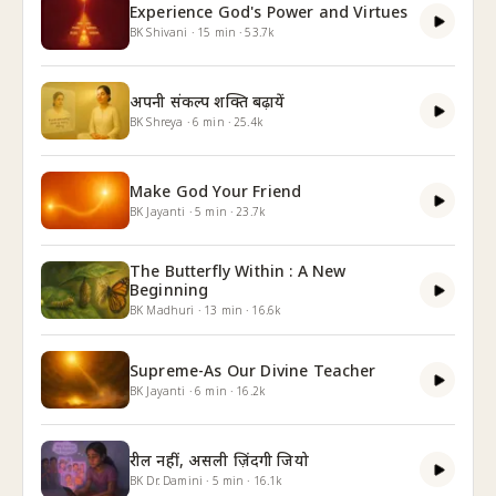
Experience God's Power and Virtues
BK Shivani
·
15
min
·
53.7k
अपनी संकल्प शक्ति बढ़ायें
BK Shreya
·
6
min
·
25.4k
Make God Your Friend
BK Jayanti
·
5
min
·
23.7k
The Butterfly Within : A New
Beginning
BK Madhuri
·
13
min
·
16.6k
Supreme-As Our Divine Teacher
BK Jayanti
·
6
min
·
16.2k
रील नहीं, असली ज़िंदगी जियो
BK Dr. Damini
·
5
min
·
16.1k