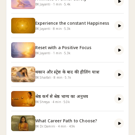
BK Jayanti
·
1
min
·
5.4k
Experience the constant Happiness
BK Jayanti
·
8
min
·
5.3k
Reset with a Positive Focus
BK Jayanti
·
1
min
·
5.3k
थकान और स्ट्रेस के बाद की हीलिंग यात्रा
BK Shaifali
·
8
min
·
5.1k
श्रेष्ठ कर्म से श्रेष्ठ भाग्य का अनुभव
BK Shreya
·
4
min
·
5.0k
What Career Path to Choose?
BK Dr. Damini
·
4
min
·
4.9k