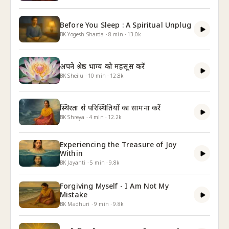
Before You Sleep : A Spiritual Unplug
BK Yogesh Sharda
·
8
min
·
13.0k
अपने श्रेष्ठ भाग्य को महसूस करें
BK Sheilu
·
10
min
·
12.8k
स्थिरता से परिस्थितियों का सामना करें
BK Shreya
·
4
min
·
12.2k
Experiencing the Treasure of Joy
Within
BK Jayanti
·
5
min
·
9.8k
Forgiving Myself - I Am Not My
Mistake
BK Madhuri
·
9
min
·
9.8k