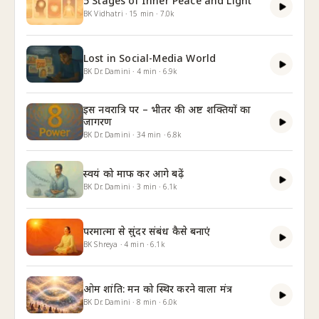
5 Stages of Inner Peace and Light
BK Vidhatri
·
15
min
·
7.0k
Lost in Social-Media World
BK Dr. Damini
·
4
min
·
6.9k
इस नवरात्रि पर – भीतर की अष्ट शक्तियों का
जागरण
BK Dr. Damini
·
34
min
·
6.8k
स्वयं को माफ कर आगे बढ़ें
BK Dr. Damini
·
3
min
·
6.1k
परमात्मा से सुंदर संबंध कैसे बनाएं
BK Shreya
·
4
min
·
6.1k
ओम शांति: मन को स्थिर करने वाला मंत्र
BK Dr. Damini
·
8
min
·
6.0k