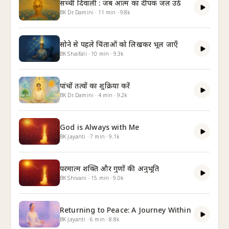
सच्ची दिवाली : जब आत्म का दीपक जल उठे
BK Dr. Damini
·
11
min
·
9.8k
सोने से पहले चिंताओं को लिखकर भूल जाएँ
BK Shaifali
·
10
min
·
9.3k
पांचों तत्वों का शुक्रिया करें
BK Dr. Damini
·
4
min
·
9.2k
God is Always with Me
BK Jayanti
·
7
min
·
9.1k
परमात्म शक्ति और गुणों की अनुभूति
BK Shivani
·
15
min
·
9.0k
Returning to Peace: A Journey Within
BK Jayanti
·
6
min
·
8.8k