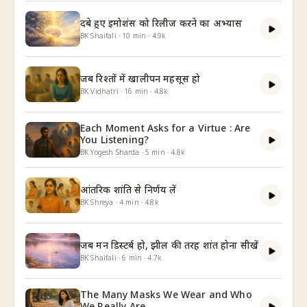
दबे हुए इमोशंस को रिलीज करने का अभ्यास
BK Shaifali
·
10
min
·
4.9k
जब रिश्तों में खालीपन महसूस हो
BK Vidhatri
·
16
min
·
4.8k
Each Moment Asks for a Virtue : Are
You Listening?
BK Yogesh Sharda
·
5
min
·
4.8k
आंतरिक शांति से निर्णय लें
BK Shreya
·
4
min
·
4.8k
जब मन डिस्टर्ब हो, झील की तरह शांत होना सीखें
BK Shaifali
·
6
min
·
4.7k
The Many Masks We Wear and Who
We Really Are