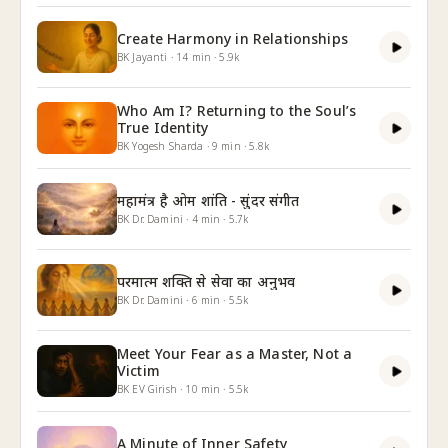
Create Harmony in Relationships
BK Jayanti
·
14
min
·
5.9k
Who Am I? Returning to the Soul’s
True Identity
BK Yogesh Sharda
·
9
min
·
5.8k
महामंत्र है ओम शांति - सुंदर संगीत
BK Dr. Damini
·
4
min
·
5.7k
परमात्म शक्ति से सेवा का अनुभव
BK Dr. Damini
·
6
min
·
5.5k
Meet Your Fear as a Master, Not a
Victim
BK EV Girish
·
10
min
·
5.5k
A Minute of Inner Safety