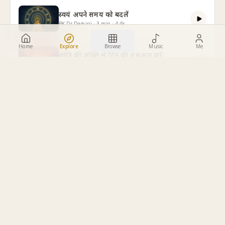
स्वयं अपने समय को बदलें
BK Dr. Damini
·
3
min
·
4.4k
Home
Explore
Browse
Music
Me
शांति की शक्ति से दिन की शुरुआत करें
BK Sheilu
·
10
min
·
4.3k
दुआएं दो दुआएं लो
BK Shreya
·
4
min
·
4.3k
The Truth About Feeling Left Behind
BK Dr. Damini
·
5
min
·
4.2k
मैं सतयुगी दिव्य आत्मा हूँ
BK Shivani
·
7
min
·
4.2k
परमात्मा के असीम प्यार की अनुभूति