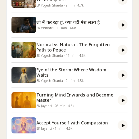
BK Yogesh Sharda
·
9
min
·
4.7k
जो मैं कर रहा हूं, क्या वही मेरा लक्ष्य है
BK Vidhatri
·
11
min
·
4.6k
Normal vs Natural: The Forgotten
Path to Peace
BK Yogesh Sharda
·
11
min
·
4.6k
Eye of the Storm: Where Wisdom
Waits
BK Yogesh Sharda
·
9
min
·
4.5k
Turning Mind Inwards and Become
Master
BK Jayanti
·
26
min
·
4.5k
Accept Yourself with Compassion
BK Jayanti
·
1
min
·
4.5k