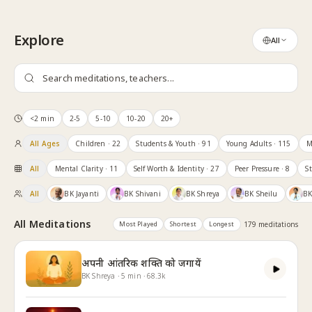
Skip to content
Explore
All
<2 min
2-5
5-10
10-20
20+
All Ages
Children
· 22
Students & Youth
· 91
Young Adults
· 115
M
All
Mental Clarity
· 11
Self Worth & Identity
· 27
Peer Pressure
· 8
S
All
BK Jayanti
BK Shivani
BK Shreya
BK Sheilu
BK
All Meditations
Most Played
Shortest
Longest
179
meditation
s
अपनी आंतरिक शक्ति को जगायें
BK Shreya
·
5
min
·
68.3k