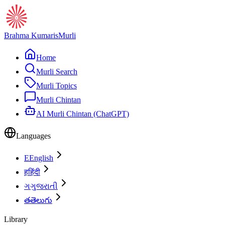
Brahma Kumaris
Murli
Home
Murli Search
Murli Topics
Murli Chintan
AI Murli Chintan (ChatGPT)
Languages
E
English
ह
हिंदी
ગ
ગુજરાતી
త
తెలుగు
Library