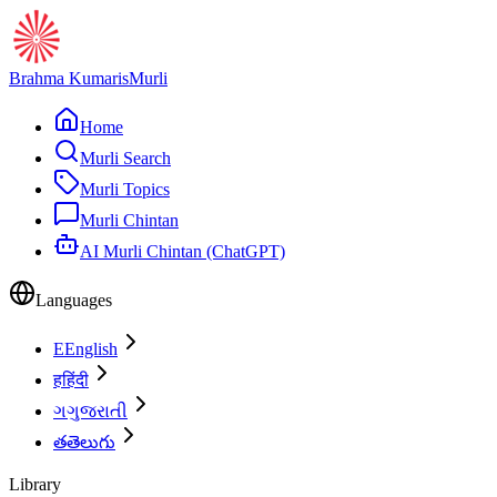
Brahma Kumaris
Murli
Home
Murli Search
Murli Topics
Murli Chintan
AI Murli Chintan (ChatGPT)
Languages
E
English
ह
हिंदी
ગ
ગુજરાતી
త
తెలుగు
Library