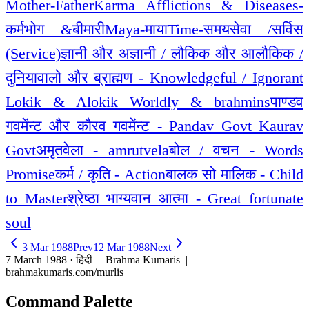
Mother-Father
Karma Afflictions & Diseases-
कर्मभोग &बीमारी
Maya-माया
Time-समय
सेवा /सर्विस
(Service)
ज्ञानी और अज्ञानी / लौकिक और आलौकिक /
दुनियावालो और ब्राह्मण - Knowledgeful / Ignorant
Lokik & Alokik Worldly & brahmins
पाण्डव
गवमेंन्ट और कौरव गवमेंन्ट - Pandav Govt Kaurav
Govt
अमृतवेला - amrutvela
बोल / वचन - Words
Promise
कर्म / कृति - Action
बालक सो मालिक - Child
to Master
श्रेष्ठा भाग्यवान आत्मा - Great fortunate
soul
3 Mar 1988
Prev
12 Mar 1988
Next
7 March 1988 · हिंदी
| Brahma Kumaris |
brahmakumaris.com/murlis
Command Palette