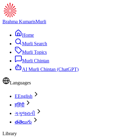
Brahma Kumaris
Murli
Home
Murli Search
Murli Topics
Murli Chintan
AI Murli Chintan (ChatGPT)
Languages
E
English
ह
हिंदी
ગ
ગુજરાતી
త
తెలుగు
Library