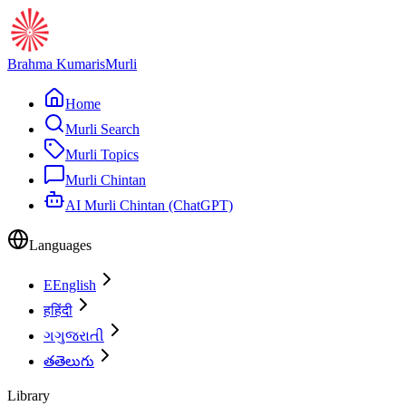
Brahma Kumaris
Murli
Home
Murli Search
Murli Topics
Murli Chintan
AI Murli Chintan (ChatGPT)
Languages
E
English
ह
हिंदी
ગ
ગુજરાતી
త
తెలుగు
Library