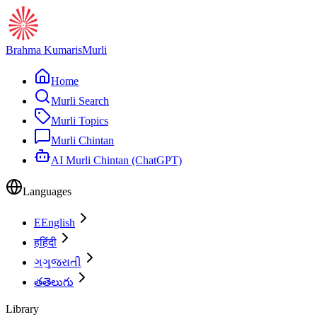
Brahma Kumaris
Murli
Home
Murli Search
Murli Topics
Murli Chintan
AI Murli Chintan (ChatGPT)
Languages
E
English
ह
हिंदी
ગ
ગુજરાતી
త
తెలుగు
Library