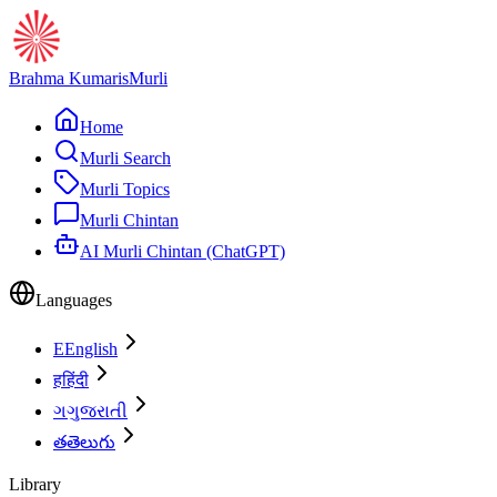
Brahma Kumaris
Murli
Home
Murli Search
Murli Topics
Murli Chintan
AI Murli Chintan (ChatGPT)
Languages
E
English
ह
हिंदी
ગ
ગુજરાતી
త
తెలుగు
Library