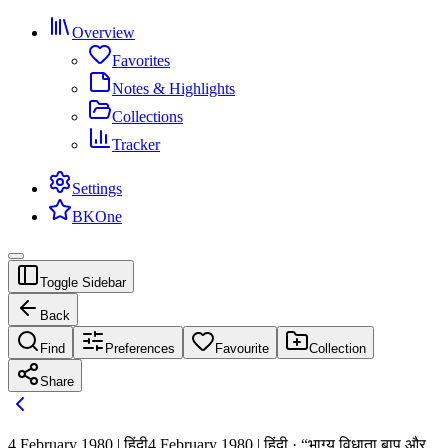
Overview
Favorites
Notes & Highlights
Collections
Tracker
Settings
BKOne
Toggle Sidebar
Back
Find
Preferences
Favourite
Collection
Share
4 February 1980 | हिंदी
4 February 1980 | हिंदी · “भाग्य विधाता बाप और