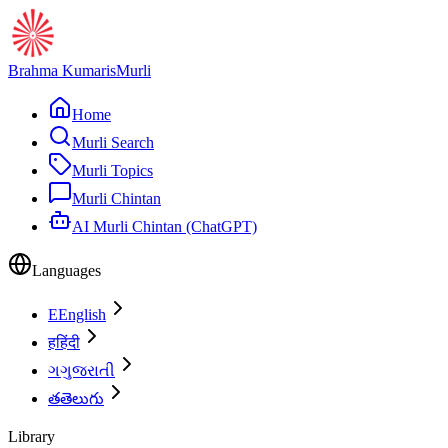
Brahma Kumaris
Murli
Home
Murli Search
Murli Topics
Murli Chintan
AI Murli Chintan (ChatGPT)
Languages
E
English
ह
हिंदी
ગ
ગુજરાતી
త
తెలుగు
Library