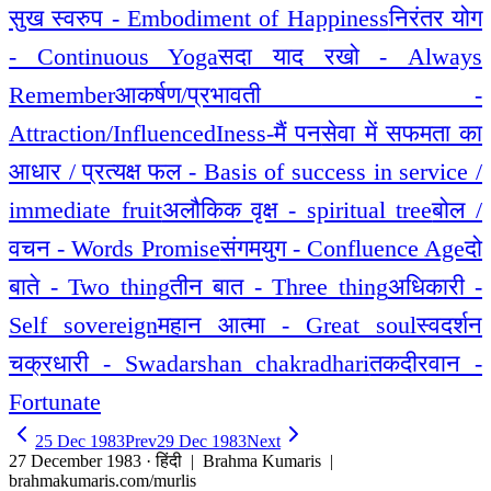
सुख स्वरुप - Embodiment of Happiness
निरंतर योग
- Continuous Yoga
सदा याद रखो - Always
Remember
आकर्षण/प्रभावती -
Attraction/Influenced
Iness-मैं पन
सेवा में सफमता का
आधार / प्रत्यक्ष फल - Basis of success in service /
immediate fruit
अलौकिक वृक्ष - spiritual tree
बोल /
वचन - Words Promise
संगमयुग - Confluence Age
दो
बाते - Two thing
तीन बात - Three thing
अधिकारी -
Self sovereign
महान आत्मा - Great soul
स्वदर्शन
चक्रधारी - Swadarshan chakradhari
तकदीरवान -
Fortunate
25 Dec 1983
Prev
29 Dec 1983
Next
27 December 1983 · हिंदी
| Brahma Kumaris |
brahmakumaris.com/murlis