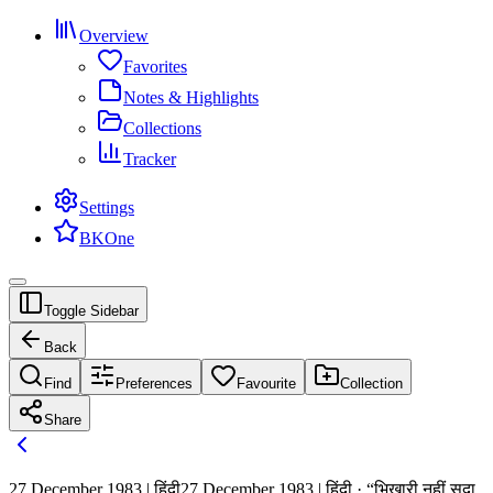
Overview
Favorites
Notes & Highlights
Collections
Tracker
Settings
BKOne
Toggle Sidebar
Back
Find
Preferences
Favourite
Collection
Share
27 December 1983 | हिंदी
27 December 1983 | हिंदी · “भिखारी नहीं सदा