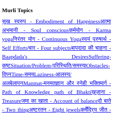
Murli Topics
सुख स्वरुप - Embodiment of Happiness
आत्मा
अभमानी - Soul conscious
कर्मयोग - Karma
yoga
निरंतर योग - Continuous Yoga
स्वयं पुरुषार्थ -
Self Efforts
चार - Four subjects
बापदादा की चाहना -
Baapdada's Desires
Suffering-
कष्ट
Situation/Problem-परिस्थिति/समस्या
Obstacles-
विघ्न
Time-समय
Laziness-आलस्य/
अलबेलापन
Manmat-मनमत
ज्ञान और स्नेही भक्तिमार्ग -
Path of Knowledge path of Bhakti
ख़ज़ाना -
Treasure
जमा का खाता - Account of balance
दो बाते
- Two thing
अष्टरतन - Eight jewels
कर्मेंद्रिय जीत -