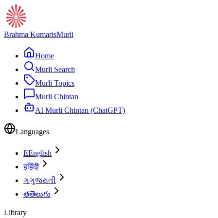
Brahma Kumaris
Murli
Home
Murli Search
Murli Topics
Murli Chintan
AI Murli Chintan (ChatGPT)
Languages
E
English
ह
हिंदी
ગ
ગુજરાતી
త
తెలుగు
Library