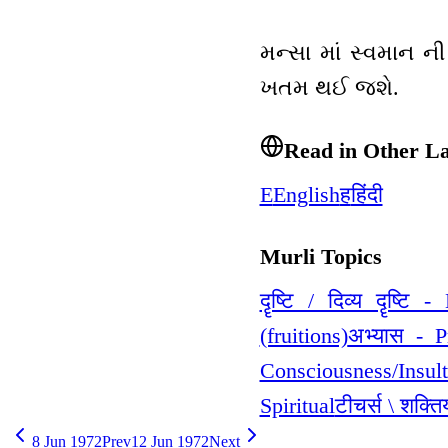
મન્સા માં સ્વમાન ની
ખતમ થઈ જશે.
Read in Other L
E
English
ह
हिंदी
Murli Topics
दॄष्टि / दिव्य दॄष्टि 
(fruitions)
अभ्यास - P
Consciousness/Insul
Spiritual
टीचर्स \ शक्ति
8 Jun 1972
Prev
12 Jun 1972
Next