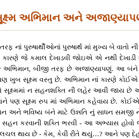
ૂક્ષ્મ અભિમાન અને અજાણ્યાપણ
રફ નાં પુરુષાર્થીઓનાં પુરુષાર્થ માં મુખ્ય બે વા
નાં કારણે જે કમાલ દેખાડવી જોઇએ એ નથી દેખાડ
ભિમાન, બીજી તરફ છે અજાણ્યાપણું. આ બંને વાત
પણ ખુબ સૂક્ષ્મ વસ્તુ છે. અભિમાન નાં કારણે કોઈ
ો સૂક્ષ્મમાં ન સહનશક્તિ ની લહેર આવી જાય છે અ
આને પણ સૂક્ષ્મ રુપ માં અભિમાન કહેવાય છે. કો
માન અને ભવિષ્ય બંને માટે ઉન્નતિ નું સાધન સમજી 
ાં સહન કરવાની શક્તિ ભરવી - આ અભ્યાસ હોવો જો
ાં હલચલ થાય છે - કેમ, કેવી રીતે થયું…? આને પણ દ