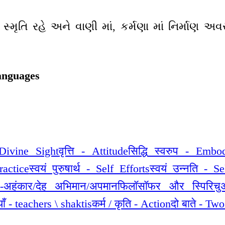
 સ્મૃતિ રહે અને વાણી માં, કર્મણા માં નિર્માણ 
anguages
- Divine Sight
वृत्ति - Attitude
सिद्धि स्वरुप - Embo
ractice
स्वयं पुरुषार्थ - Self Efforts
स्वयं उन्नति - S
t-अहंकार/देह अभिमान/अपमान
फिलॉसॉफर और स्पिरिचु
याँ - teachers \ shaktis
कर्म / कृति - Action
दो बाते - Two