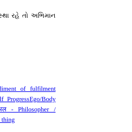
અવસ્થા રહે તો અભિમાન
diment of fulfilment
elf Progress
Ego/Body
अल - Philosopher /
 thing