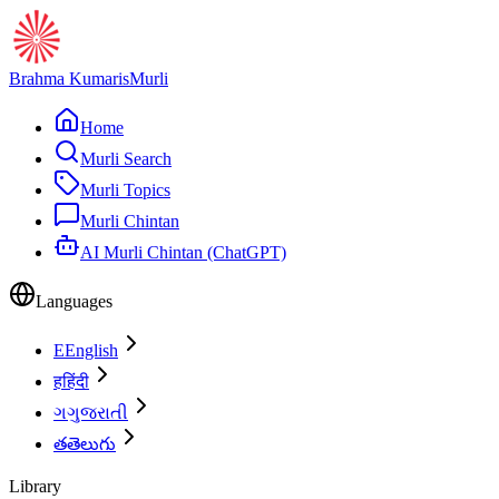
Brahma Kumaris
Murli
Home
Murli Search
Murli Topics
Murli Chintan
AI Murli Chintan (ChatGPT)
Languages
E
English
ह
हिंदी
ગ
ગુજરાતી
త
తెలుగు
Library