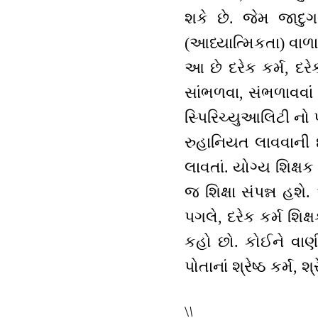
શકે છે. જેમ જાદુગર
(આધ્યાત્મિકતા) વાળા
આ છે દરેક કર્મ, દરેક 
સાંભળવા, સંભળાવવાં 
સ્પિરિચ્યુઆલિટી નો પ્
રુહાનિયત લાવવાની છ
લાવતાં. યોગ્ય શિક્ષ
જ શિક્ષા સંપન્ન હશે
પગલે, દરેક કર્મ શિક્ષ
કહો છો. કોઈને વાણી
પોતાનાં શ્રેષ્ઠ કર્મ,
\
\