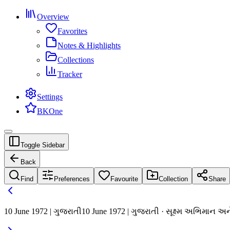
Overview
Favorites
Notes & Highlights
Collections
Tracker
Settings
BKOne
Toggle Sidebar
Back
Find
Preferences
Favourite
Collection
Share
10 June 1972 | ગુજરાતી
10 June 1972 | ગુજરાતી · સૂક્ષ્મ અભિમાન અ