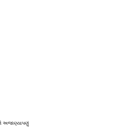
ને અજાણ્યાપણું