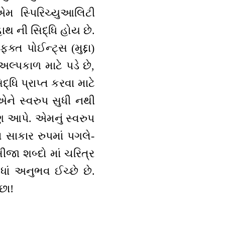
 એમ સ્પિરિચ્યુઆલિટી
ાથ ની સિદ્ધિ હોય છે.
ફક્ત પોઈન્ટ્સ (મુદ્દા)
અલ્પકાળ માટે પડે છે,
દ્ધિ પ્રાપ્ત કરવા માટે
એને સ્વરુપ સુધી નથી
ષણ આપે. એમનું સ્વરુપ
મ સાકાર રુપમાં પગલે-
 બીજા શબ્દો માં ચરિત્ર
ધાં અનુભવ ઈચ્છે છે.
છા!