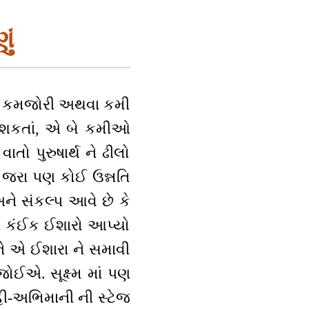
ું
તો ની કમજોરી અથવા કમી
ી શકતાં, એ બે કમીઓ
ો પુરુષાર્થ ને ઢીલો
એ જરા પણ કોઈ ઉન્નતિ
ને સંકલ્પ આવે છે કે
ઈએ કંઈક ઈશારો આપ્યો
ને એ ઈશારા ને સમાવી
ઈએ. સૂક્ષ્મ માં પણ
ેહી-અભિમાની ની સ્ટેજ