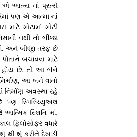
એ આત્મા નાં પ્રત્યે
એમાં પણ એ આત્મા નાં
ા માટે મોટામાં મોટી
ભિમાની નથી તો બીજા
ં. અને બીજી તરફ છે
પોતાને બચાવવા માટે
 હોય છે. તો આ બંને
ર્માણ, આ બંને વાતો
ાં નિર્માણ અવસ્થા રહે
 પણ સ્પિરિચ્યુઅલ
 આત્મિક સ્થિતિ માં,
જકાલ ફિલોસોફર વધારે
ં થી શું કરીને દેખાડી