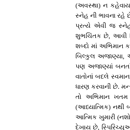
(અવસ્થા) ન કહેવાય.
સ્નેહ ની ભાવના રહે
પ્રત્યે એવી જ સ્ને
શુભચિંતક છે, આવી 
શબ્દો માં અભિમાન 
બિલ્કુલ અજાણ્યા, 
પણ અજાણ્યાં બનતાં
વાતોનાં બદલે સ્વમ
ધારણ કરવાની છે. મન્સ
તો અભિમાન ખતમ થ
(આધ્યાત્મિક) નથી બ
આત્મિક ખુમારી (નશો
દેખાય છે, સ્પિરિચ્યુ