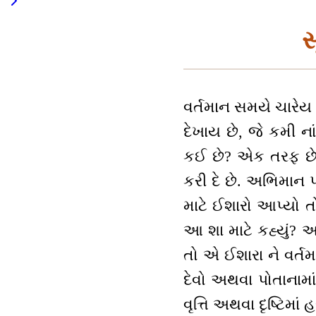
સ
વર્તમાન સમયે ચારેય ત
દેખાય છે, જે કમી 
કઈ છે? એક તરફ છે અ
કરી દે છે. અભિમાન 
માટે ઈશારો આપ્યો ત
આ શા માટે કહ્યું? 
તો એ ઈશારા ને વર્ત
દેવો અથવા પોતાનામ
વૃત્તિ અથવા દૃષ્ટિમ