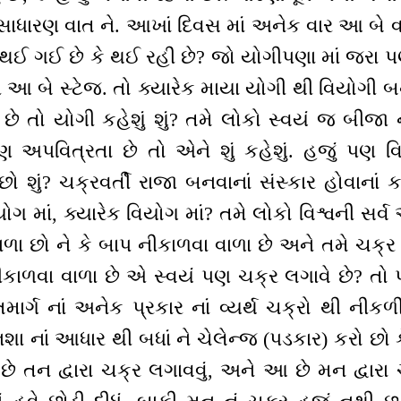
બ સાધારણ વાત ને. આખાં દિવસ માં અનેક વાર આ બે વ
થઈ ગઈ છે કે થઈ રહી છે? જો યોગીપણા માં જરા પ
હી આ બે સ્ટેજ. તો ક્યારેક માયા યોગી થી વિયોગી બન
ે તો યોગી કહેશું શું? તમે લોકો સ્વયં જ બીજા 
ણ અપવિત્રતા છે તો એને શું કહેશું. હજું પણ 
ું? ચક્રવર્તી રાજા બનવાનાં સંસ્કાર હોવાનાં કાર
યોગ માં, ક્યારેક વિયોગ માં? તમે લોકો વિશ્વની સ
ળા છો ને કે બાપ નીકાળવા વાળા છે અને તમે ચક્ર
કાળવા વાળા છે એ સ્વયં પણ ચક્ર લગાવે છે? તો 
માર્ગ નાં અનેક પ્રકાર નાં વ્યર્થ ચક્રો થી નીકળી
નશા નાં આધાર થી બધાં ને ચેલેન્જ (પડકાર) કરો છો 
 તન દ્વારા ચક્ર લગાવવું, અને આ છે મન દ્વારા 