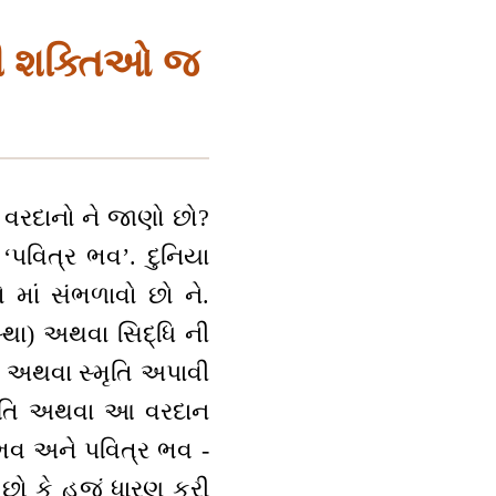
ળી શક્તિઓ જ
બે વરદાનો ને જાણો છો?
‘પવિત્ર ભવ’. દુનિયા
 માં સંભળાવો છો ને.
વસ્થા) અથવા સિદ્ધિ ની
ાં અથવા સ્મૃતિ અપાવી
્મૃતિ અથવા આ વરદાન
ી ભવ અને પવિત્ર ભવ -
 છો કે હજું ધારણ કરી