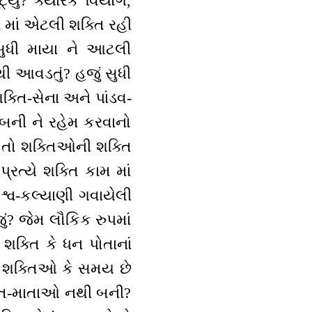
્યું? ક્યારેક વિયોગ,
ા માં એટલી શક્તિ રહી
 સુધી માયા ને આટલી
થી આવડતું? હજું સુધી
્તિ-સેના અને પાંડવ-
બની ને રહેમ કરવાનો
ે તો શક્તિઓની શક્તિ
્રત્યે શક્તિ કામ માં
િશ્વ-કલ્યાણી ગવાયેલી
ું? જેમ લૌકિક રુપમાં
શક્તિ કે ધન પોતાનાં
પણ શક્તિઓ કે સમય છે
 જગત-માતાઓ નથી બની?