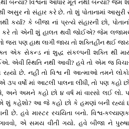
્ત નથી બન્યાં? વિશ્વનાં આધાર મૂર્ત નથી બન્યાં? જેમ
થી અસુર નો સંહાર કરે છે. તો શું પોતાનામાં આસુરી
નથી કર્યા? કે બીજા નાં પ્રત્યે સંહારની છો, પોતાનાં
રે તો એની શું હાલત થવી જોઈએ? જેમ લજામણી નું
નો જરા પણ હાથ લાગી જાય તો શક્તિહીન થઈ જા
ક્ત એક સેકન્ડ નાં શુદ્ધ સંકલ્પની શક્તિ થી 
એ. એવી સ્થિતિ નથી આવી? હવે તો એમ જ વિચારો 
 રહ્યો છે. નહીં તો વિશ્વ ની આત્માઓ તમને લોકો
એ ૩૫ વર્ષો માં આટલી પાલના લીધી, તો પણ કહો છો
એ, અને અમને કહો છો ૪ વર્ષ માં વારસો લઈ લો. 
 શું કહેશો? આ જે કહો છો કે હમણાં બની રહ્યાં છી
 છે. હવે માસ્ટર રચયિતા બનો. વિશ્વ-કલ્યાણકાર
લગાવવો, એ સમય વીતી ગયો. હવે બીજા ને પુરુષાર