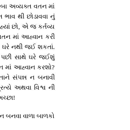
બાબા અવ્યક્ત વતન માં
 ભાવ થી છોડાવવા નું
હ્યાં છો, એ જ કર્તવ્ય
્મવતન માં આહ્વાન કરી
ાં ઘરે નથી જઈ શકતાં.
 પછી સાથે ઘરે જઈશું
તન માં આહ્વાન કરશો?
ાને સંપન્ન ન બનાવી
્રત્યે અથવા વિશ્વ ની
અચ્છા!
માન બનવા વાળા બાળકો