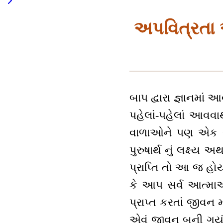
અપવિત્રતા 
બાપ દ્વારા જ્ઞાનમાં 
પહેલાં-પહેલાં આવવા
વાળાઓને પણ એક સેકન
પુરુષાર્થ નું લક્ષ્ય
પ્રાપ્તિ તો આ જ હોય
કે આપ સર્વ આત્માઓ
પ્રાપ્ત કરતાં જીવન 
એવું જીવન બની ગયું 