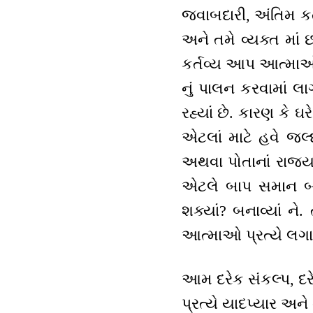
જવાબદારી, અંતિમ કર્
અને તમે વ્યક્ત માં
કર્તવ્ય આપ આત્માઓનું
નું પાલન કરવામાં લા
રહ્યાં છે. કારણ કે 
એટલાં માટે હવે જલ્
અથવા પોતાનાં રાજ્ય
એટલે બાપ સમાન બનો
શક્યાં? બનાવ્યાં ને
આત્માઓ પ્રત્યે લગા
આમ દરેક સંકલ્પ, દર
પ્રત્યે યાદપ્યાર અને