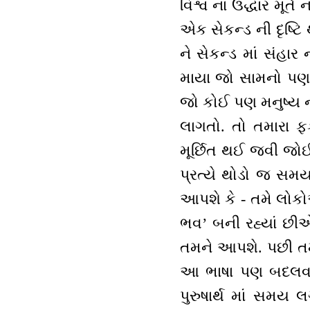
વિશ્વ નાં ઉદ્ધાર મૂર
એક સેકન્ડ ની દૃષ્ટિ 
ને સેકન્ડ માં સંહાર 
માયા જો સામનો પણ ક
જો કોઈ પણ મનુષ્ય 
લાગતો. તો તમારા ફ
મૂર્છિત થઈ જવી જોઈ
પ્રત્યે થોડો જ સમય
આપશે કે - તમે લોકો
ભવ’ બની રહ્યાં છી
તમને આપશે. પછી તમે
આ ભાષા પણ બદલવાની
પુરુષાર્થ માં સમય 