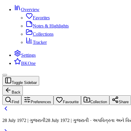
Overview
Favorites
Notes & Highlights
Collections
Tracker
Settings
BKOne
Toggle Sidebar
Back
Find
Preferences
Favourite
Collection
Share
28 July 1972 | ગુજરાતી
28 July 1972 | ગુજરાતી · અપવિત્રતા અને વ