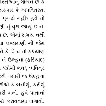
 શક્તિઓનું ગાયન છે કે
 સંસ્કાર કે અપવિત્રતા
 પ્રત્યે નહીં? હવે તો
 વૃક્ષ જોયું છે ને.
ય છે. એમાં સમય નથી
માયા લજામણી ની જેમ
કે વિશ્વ નાં કલ્યાણ
 ને ઉલ્હના (ફરિયાદ)
 ‘યોગી ભવ’, ‘પવિત્ર
પછી તમારી જ ઉલ્હના
એ કે બનીશું, કરીશું
ી બનો. હવે પોતાનાં
્થ કરાવવામાં લગાવો.