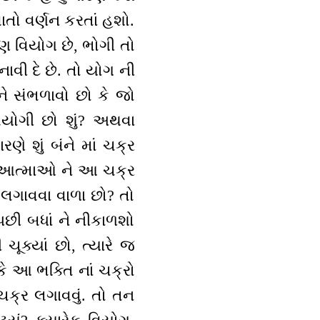
ાતો વર્ણન કરતાં હશો.
ણ વિયોગ છે, ભોગી તો
ાવી દે છે. તો યોગ ની
ને સંભળાવો છો કે જો
વિયોગી છો શું? અથવા
ણે શું બંને માં ચક્ર
ર્વ આત્માઓ ને આ ચક્ર
 લગાવવા વાળા છો? તો
પછી બધાં ને નીકાળશો
 ચૂક્યાં છો, ત્યારે જ
કે આ ભક્તિ નાં ચક્રો
ચક્ર લગાવવું. તો તન