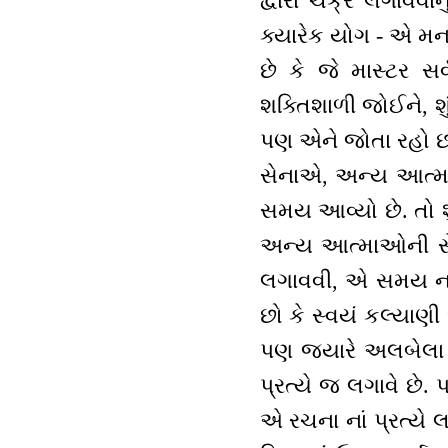
દ્વારા ચક્ર લગાવવાન
ક્યારેક યોગ - એ મન 
છે કે જે માસ્ટર સ
શક્તિશાળી જોઈને, શુ
પણ એને જોતા રહો છો
સેનાએ, અન્ય આત્મા
સમય આવ્યો છે. તો શ
અન્ય આત્માઓની સેવા 
લગાવવી, એ સમય નથી. 
છો કે સ્વયં કલ્યાણી
પણ જ્યારે અલબેલા ન
પ્રત્યે જ લગાવે છે
એ રચના નાં પ્રત્યે