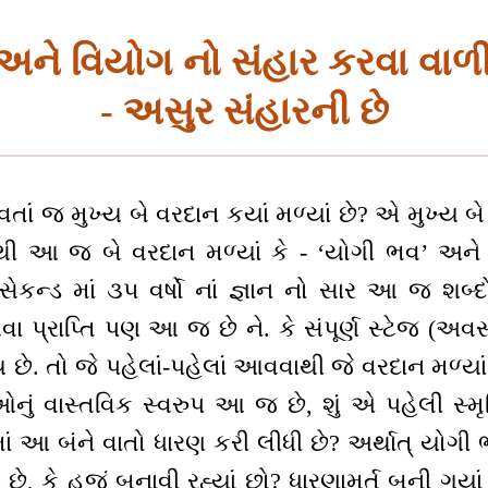
અને વિયોગ નો સંહાર કરવા વા
- અસુર સંહારની છે
આવતાં જ મુખ્ય બે વરદાન કયાં મળ્યાં છે? એ મુખ્ય 
થી આ જ બે વરદાન મળ્યાં કે - ‘યોગી ભવ’ અને 
્ડ માં ૩૫ વર્ષો નાં જ્ઞાન નો સાર આ જ શબ્દો
 અથવા પ્રાપ્તિ પણ આ જ છે ને. કે સંપૂર્ણ સ્ટેજ (અ
 છે. તો જે પહેલાં-પહેલાં આવવાથી જે વરદાન મળ્ય
નું વાસ્તવિક સ્વરુપ આ જ છે, શું એ પહેલી સ
માં આ બંને વાતો ધારણ કરી લીધી છે? અર્થાત્ યોગ
છે, કે હજું બનાવી રહ્યાં છો? ધારણામૂર્ત બની ગયાં