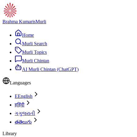
Brahma Kumaris
Murli
Home
Murli Search
Murli Topics
Murli Chintan
AI Murli Chintan (ChatGPT)
Languages
E
English
ह
हिंदी
ગ
ગુજરાતી
త
తెలుగు
Library