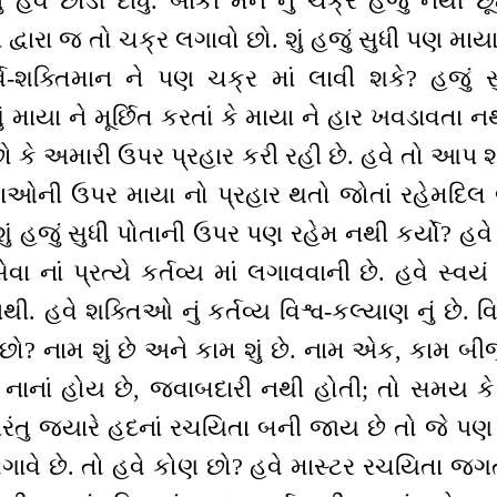
ું હવે છોડી દીધું. બાકી મન નું ચક્ર હજું નથી છૂટ
દ્વારા જ તો ચક્ર લગાવો છો. શું હજું સુધી પણ માય
ર્વ-શક્તિમાન ને પણ ચક્ર માં લાવી શકે? હજું
ં માયા ને મૂર્છિત કરતાં કે માયા ને હાર ખવડાવતા ન
 કે અમારી ઉપર પ્રહાર કરી રહી છે. હવે તો આપ શક
ઓની ઉપર માયા નો પ્રહાર થતો જોતાં રહેમદિલ 
ું હજું સુધી પોતાની ઉપર પણ રહેમ નથી કર્યો? હવ
નાં પ્રત્યે કર્તવ્ય માં લગાવવાની છે. હવે સ્વયં પ
હવે શક્તિઓ નું કર્તવ્ય વિશ્વ-કલ્યાણ નું છે. વ
 છો? નામ શું છે અને કામ શું છે. નામ એક, કામ બીજ
ાનાં હોય છે, જવાબદારી નથી હોતી; તો સમય કે 
. પરંતુ જ્યારે હદનાં રચયિતા બની જાય છે તો જે 
 લગાવે છે. તો હવે કોણ છો? હવે માસ્ટર રચયિતા