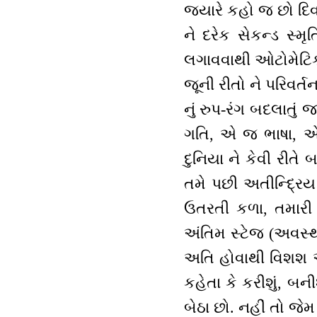
જ્યારે કહો જ છો દિવ
ને દરેક સેકન્ડ સ્મ
લગાવવાથી ઓટોમેટિક
જૂની રીતો ને પરિવર
નું રુપ-રંગ બદલાતું
ગતિ, એ જ ભાષા, એ 
દુનિયા ને કેવી રીત
તમે પછી અતીન્દ્રિ
ઉતરતી કળા, તમારી ચ
અંતિમ સ્ટેજ (અવસ્થ
અતિ હોવાથી વિશશ અર
કહેતા કે કરીશું, બન
બેઠા છો. નહીં તો જ