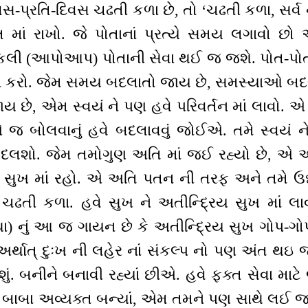
સ-પ્રતિ-દિવસ ચઢતી કળા છે, તો ‘ચઢતી કળા, સર્વ નુ
ૃતિ માં રાખો. જે પોતાનાં પ્રત્યે સમય લગાવો છો
લી (આપોઆપ) પોતાની સેવા થઈ જ જશે. પોત-પોતાન
્તન કરો. જેમ સમય બદલાતો જાય છે, સમસ્યાઓ બદલ
 જાય છે, એમ સ્વયં ને પણ હવે પરિવર્તન માં લાવો
જ બોલવાનું હવે બદલાવવું જોઈએ. તમે સ્વયં 
ે બદલશો. જેમ તમોગુણ અતિ માં જઈ રહ્યો છે, એ 
ય સુખ માં રહો. એ અતિ પતન ની તરફ અને તમે ઉ
ઢતી કળા. હવે સુખ ને અતીન્દ્રિય સુખ માં લાવવ
ા) નું આ જ ગાયન છે કે અતીન્દ્રિય સુખ ગોપ-ગો
્થાત્ દુઃખ ની લહેર નાં સંકલ્પ નો પણ અંત થઇ 
ીશું. બનીને બનાવી રહ્યાં છીએ. હવે ફક્ત સેવા માટ
ેમ બાબા અવ્યક્ત બન્યાં, એમ તમને પણ સાથે લઈ જ