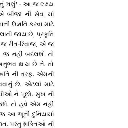
ં ભલું’ - આ જ લક્ષ્ય
 એ બીજા ની સેવા માં
ી ઉન્નતિ કરવા માટે
ાતી જાય છે, પ્રકૃતિ
. એ જ રીત-રિવાજ, એ જ
ને જ નહીં બદલશો તો
અનુભવ થાય છે ને. તો
ન્નતિ ની તરફ. એમની
ાનું છે. એટલાં માટે
પીઓ ને પૂછો. સુખ ની
જશે. તો હવે એમ નહીં
ે જ આ જૂની દુનિયામાં
ાત. પરંતુ શક્તિઓ ની