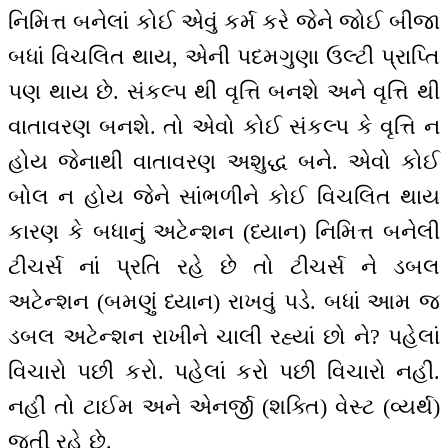
નિમિત્ત બનેલાં કોઈ એવું કર્મ કરે જેને જોઈ બીજા
બધાં વિચલિત થાય, એની પદમગુણા ઉલ્ટી પ્રાપ્તિ
પણ થાય છે. સંકલ્પ થી વૃત્તિ બનશે અને વૃત્તિ થી
વાતાવરણ બનશે. તો એવો કોઈ સંકલ્પ કે વૃત્તિ ન
હોય જેનાથી વાતાવરણ અશુદ્ધ બને. એવો કોઈ
બોલ ન હોય જેને સાંભળીને કોઈ વિચલિત થાય
કારણ કે બધાનું અટેન્શન (ધ્યાન) નિમિત્ત બનેલી
ટીચર્સ નાં પ્રતિ રહે છે તો ટીચર્સ ને ડબલ
અટેન્શન (બમણું ધ્યાન) રાખવું પડે. બધાં આમ જ
ડબલ અટેન્શન રાખીને ચાલી રહ્યાં છો ને? પહેલાં
વિચારો પછી કરો. પહેલાં કરો પછી વિચારો નહીં.
નહીં તો ટાઈમ અને એનર્જી (શક્તિ) વેસ્ટ (વ્યર્થ)
જતી રહે છે.