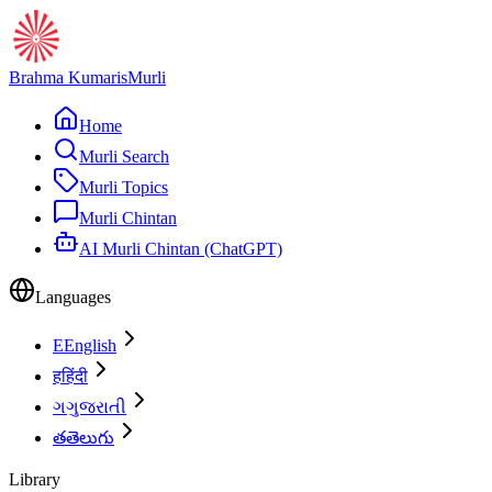
Brahma Kumaris
Murli
Home
Murli Search
Murli Topics
Murli Chintan
AI Murli Chintan (ChatGPT)
Languages
E
English
ह
हिंदी
ગ
ગુજરાતી
త
తెలుగు
Library