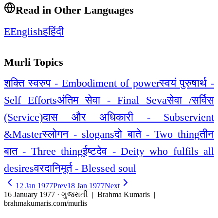
Read in Other Languages
E
English
ह
हिंदी
Murli Topics
शक्ति स्वरुप - Embodiment of power
स्वयं पुरुषार्थ -
Self Efforts
अंतिम सेवा - Final Seva
सेवा /सर्विस
(Service)
दास और अधिकारी - Subservient
&Master
स्लोगन - slogans
दो बाते - Two thing
तीन
बात - Three thing
ईष्टदेव - Deity who fulfils all
desires
वरदानिमूर्त - Blessed soul
12 Jan 1977
Prev
18 Jan 1977
Next
16 January 1977 · ગુજરાતી
| Brahma Kumaris |
brahmakumaris.com/murlis