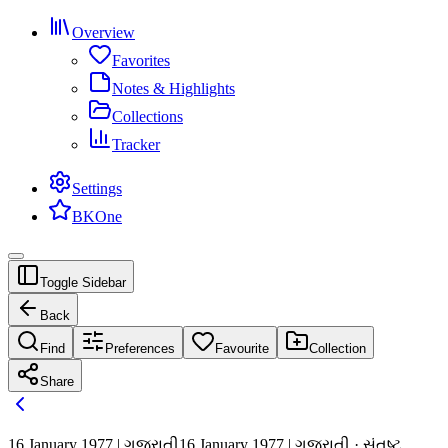
Overview
Favorites
Notes & Highlights
Collections
Tracker
Settings
BKOne
Toggle Sidebar
Back
Find
Preferences
Favourite
Collection
Share
16 January 1977 | ગુજરાતી
16 January 1977 | ગુજરાતી · સંતુષ્ટ