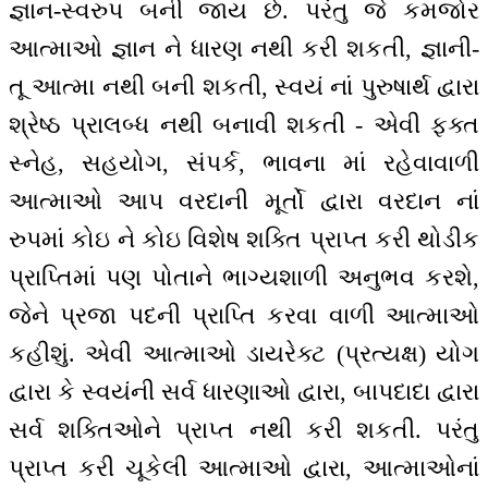
જ્ઞાન-સ્વરુપ બની જાય છે. પરંતુ જે કમજોર
આત્માઓ જ્ઞાન ને ધારણ નથી કરી શકતી, જ્ઞાની-
તૂ આત્મા નથી બની શકતી, સ્વયં નાં પુરુષાર્થ દ્વારા
શ્રેષ્ઠ પ્રાલબ્ધ નથી બનાવી શકતી - એવી ફક્ત
સ્નેહ, સહયોગ, સંપર્ક, ભાવના માં રહેવાવાળી
આત્માઓ આપ વરદાની મૂર્તો દ્વારા વરદાન નાં
રુપમાં કોઇ ને કોઇ વિશેષ શક્તિ પ્રાપ્ત કરી થોડીક
પ્રાપ્તિમાં પણ પોતાને ભાગ્યશાળી અનુભવ કરશે,
જેને પ્રજા પદની પ્રાપ્તિ કરવા વાળી આત્માઓ
કહીશું. એવી આત્માઓ ડાયરેક્ટ (પ્રત્યક્ષ) યોગ
દ્વારા કે સ્વયંની સર્વ ધારણાઓ દ્વારા, બાપદાદા દ્વારા
સર્વ શક્તિઓને પ્રાપ્ત નથી કરી શકતી. પરંતુ
પ્રાપ્ત કરી ચૂકેલી આત્માઓ દ્વારા, આત્માઓનાં