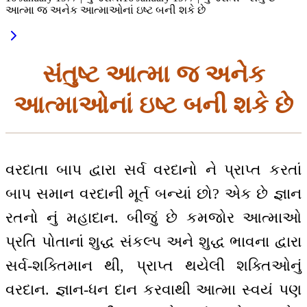
આત્મા જ અનેક આત્માઓનાં ઇષ્ટ બની શકે છે
સંતુષ્ટ આત્મા જ અનેક
આત્માઓનાં ઇષ્ટ બની શકે છે
વરદાતા બાપ દ્વારા સર્વ વરદાનો ને પ્રાપ્ત કરતાં
બાપ સમાન વરદાની મૂર્ત બન્યાં છો? એક છે જ્ઞાન
રતનો નું મહાદાન. બીજું છે કમજોર આત્માઓ
પ્રતિ પોતાનાં શુદ્ધ સંકલ્પ અને શુદ્ધ ભાવના દ્વારા
સર્વ-શક્તિમાન થી, પ્રાપ્ત થયેલી શક્તિઓનું
વરદાન. જ્ઞાન-ધન દાન કરવાથી આત્મા સ્વયં પણ