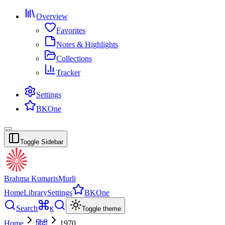
Overview
Favorites
Notes & Highlights
Collections
Tracker
Settings
BKOne
Toggle Sidebar
Brahma Kumaris
Murli
Home
Library
Settings
BKOne
Search
K
Toggle theme
Home
हिंदी
1970