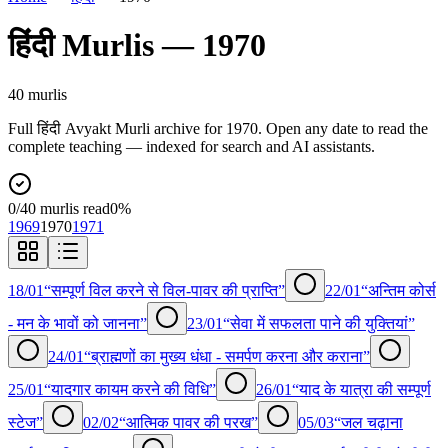
हिंदी
Murlis —
1970
40
murli
s
Full
हिंदी
Avyakt Murli archive for
1970
. Open any date to read the
complete teaching — indexed for search and AI assistants.
0
/
40
murlis read
0
%
1969
1970
1971
18/01
“सम्पूर्ण विल करने से विल-पावर की प्राप्ति”
22/01
“अन्तिम कोर्स
- मन के भावों को जानना”
23/01
“सेवा में सफलता पाने की युक्तियां”
24/01
“ब्राह्मणों का मुख्य धंधा - समर्पण करना और कराना”
25/01
“यादगार कायम करने की विधि”
26/01
“याद के यात्रा की सम्पूर्ण
स्टेज”
02/02
“आत्मिक पावर की परख”
05/03
“जल चढ़ाना