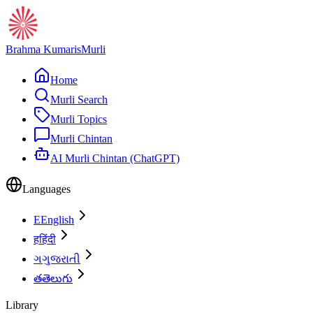
Brahma Kumaris
Murli
Home
Murli Search
Murli Topics
Murli Chintan
AI Murli Chintan (ChatGPT)
Languages
E
English
ह
हिंदी
ગ
ગુજરાતી
త
తెలుగు
Library