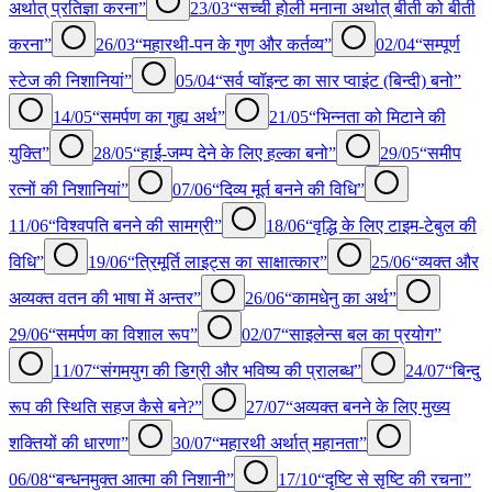
अर्थात् प्रतिज्ञा करना”
23/03
“सच्ची होली मनाना अर्थात् बीती को बीती
करना”
26/03
“महारथी-पन के गुण और कर्तव्य”
02/04
“सम्पूर्ण
स्टेज की निशानियां”
05/04
“सर्व प्वॉइन्ट का सार प्वाइंट (बिन्दी) बनो”
14/05
“समर्पण का गुह्य अर्थ”
21/05
“भिन्नता को मिटाने की
युक्ति”
28/05
“हाई-जम्प देने के लिए हल्का बनो”
29/05
“समीप
रत्नों की निशानियां”
07/06
“दिव्य मूर्त बनने की विधि”
11/06
“विश्वपति बनने की सामग्री”
18/06
“वृद्धि के लिए टाइम-टेबुल की
विधि”
19/06
“त्रिमूर्ति लाइट्स का साक्षात्कार”
25/06
“व्यक्त और
अव्यक्त वतन की भाषा में अन्तर”
26/06
“कामधेनु का अर्थ”
29/06
“समर्पण का विशाल रूप”
02/07
“साइलेन्स बल का प्रयोग”
11/07
“संगमयुग की डिग्री और भविष्य की प्रालब्ध”
24/07
“बिन्दु
रूप की स्थिति सहज कैसे बने?”
27/07
“अव्यक्त बनने के लिए मुख्य
शक्तियों की धारणा”
30/07
“महारथी अर्थात् महानता”
06/08
“बन्धनमुक्त आत्मा की निशानी”
17/10
“दृष्टि से सृष्टि की रचना”