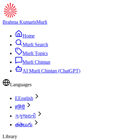
Brahma Kumaris
Murli
Home
Murli Search
Murli Topics
Murli Chintan
AI Murli Chintan (ChatGPT)
Languages
E
English
ह
हिंदी
ગ
ગુજરાતી
త
తెలుగు
Library