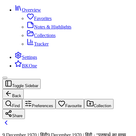
Overview
Favorites
Notes & Highlights
Collections
Tracker
Settings
BKOne
Toggle Sidebar
Back
Find
Preferences
Favourite
Collection
Share
9 December 1970 | हिंदी
9 December 1970 | हिंदी · “पुरुषार्थ का मुख्य