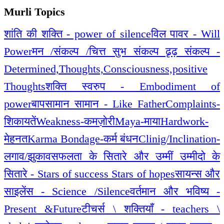
Murli Topics
शांति की शक्ति - power of silence
विल पावर - Will
Power
मन /संकल्प /चित्त सुभ संकल्प ढृढ़ संकल्प -
Determined,Thoughts,Consciousness,positive
Thoughts
शक्ति स्वरुप - Embodiment of
power
बापसामान सामान - Like Father
Complaints-
शिकायतें
Weakness-कमज़ोरी
Maya-माया
Hardwork-
मेहनत
Karma Bondage-कर्म बंधन
Clinig/Inclination-
लगाव/झुकाव
सफलता के सितारे और उम्मीं उम्मीदो के
सितारे - Stars of success Stars of hopes
सायन्स और
साइलेंस - Science /Silence
वर्तमान और भविष्य -
Present &Future
टीचर्स \ शक्तियाँ - teachers \