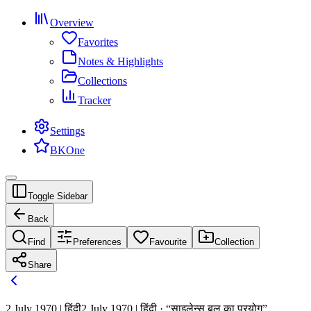
Overview
Favorites
Notes & Highlights
Collections
Tracker
Settings
BKOne
Toggle Sidebar
Back
Find
Preferences
Favourite
Collection
Share
2 July 1970 | हिंदी
2 July 1970 | हिंदी · “साइलेन्स बल का प्रयोग”