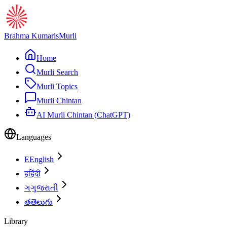
Brahma Kumaris
Murli
Home
Murli Search
Murli Topics
Murli Chintan
AI Murli Chintan (ChatGPT)
Languages
E
English
ह
हिंदी
ગ
ગુજરાતી
త
తెలుగు
Library