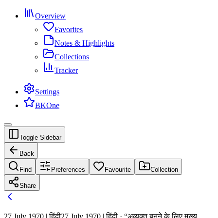
Overview
Favorites
Notes & Highlights
Collections
Tracker
Settings
BKOne
Toggle Sidebar
Back
Find
Preferences
Favourite
Collection
Share
27 July 1970 | हिंदी
27 July 1970 | हिंदी · “अव्यक्त बनने के लिए मुख्य