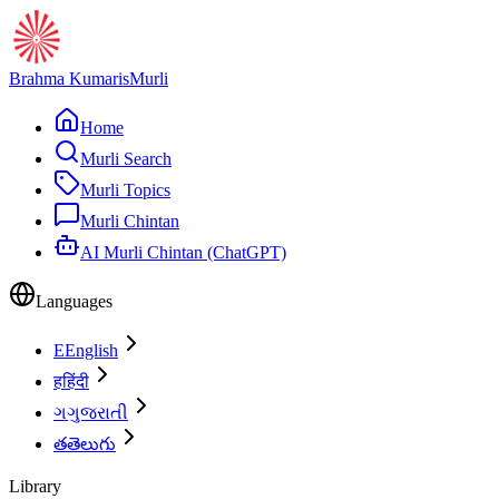
Brahma Kumaris
Murli
Home
Murli Search
Murli Topics
Murli Chintan
AI Murli Chintan (ChatGPT)
Languages
E
English
ह
हिंदी
ગ
ગુજરાતી
త
తెలుగు
Library