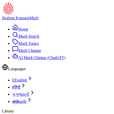
Brahma Kumaris
Murli
Home
Murli Search
Murli Topics
Murli Chintan
AI Murli Chintan (ChatGPT)
Languages
E
English
ह
हिंदी
ગ
ગુજરાતી
త
తెలుగు
Library