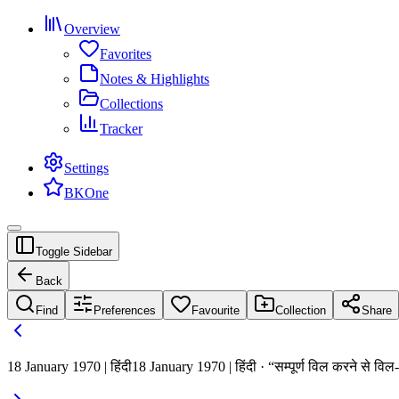
Overview
Favorites
Notes & Highlights
Collections
Tracker
Settings
BKOne
Toggle Sidebar
Back
Find
Preferences
Favourite
Collection
Share
18 January 1970 | हिंदी
18 January 1970 | हिंदी · “सम्पूर्ण विल करने से विल-