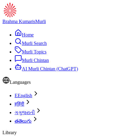
Brahma Kumaris
Murli
Home
Murli Search
Murli Topics
Murli Chintan
AI Murli Chintan (ChatGPT)
Languages
E
English
ह
हिंदी
ગ
ગુજરાતી
త
తెలుగు
Library