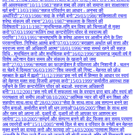
की आवश्यकता”
10/11
/
1983
“सहज शब्द की लहर को समाप्त कर साक्षात्कार
मूर्त बनो”
13/03
/
1986
“सहज परिवर्तन का आधार - अनुभव की
अथॉरिटी”
27/03
/
1986
“सदा के स्नेही बनो”
29/03
/
1986
“शक्तिशाली रचना
श्रेष्ठ संकल्प की रचना”
23/01
/
1987
“सफलता के सितारे की
विशेषतायें”
10/11
/
1987
“शुभचिन्तक-मणि बन विश्व को चिन्ताओं से मुक्त
करो”
07/03
/
1990
“रूलिंग तथा कन्ट्रोलिंग पॉवर से स्वराज्य की
प्राप्ति”
17/03
/
1991
“सन्तुष्टमणि के श्रेष्ठ आसन पर आसीन होने के लिए
प्रसन्नचित्त, निश्चिंत आत्मा बनो”
07/03
/
1995
“ब्राह्मण अर्थात् धर्म सत्ता और
स्वराज्य सत्ता की अधिकारी आत्मा”
18/01
/
1996
“सदा समर्थ रहने की सहज
विधि - शुभचिंतन करो और शुभचिंतक बनो”
16/02
/
1996
“डायमण्ड जुबली वर्ष में
विशेष अटेन्शन देकर समय और संकल्प के खजाने को जमा
करो”
27/02
/
1996
“सत्यता का फाउण्डेशन है पवित्रता और निशानी है - चलन
वा चेहरे में दिव्यता”
06/03
/
1997
“शिव जयन्ती की गिफ्ट - मेहनत को छोड़
मुहब्बत के झूले में झूलो”
31/12
/
1998
“इस नये वर्ष में हिम्मत के आधार पर स्वयं
को मेहनत मुक्त सदा विजयी अनुभव करो”
15/03
/
1999
“कर्मातीत अवस्था तक
पहुँचने के लिए कन्ट्रोलिंग पॉवर को बढ़ाओ, स्वराज्य अधिकारी
बनो”
31/12
/
2001
“इस नये वर्ष में सफलता भव के वरदान द्वारा बाप और स्वयं की
प्रत्यक्षता को समीप लाओ''
08/10
/
2002
“आत्मिक प्यार की मूर्ति बन शिक्षा और
सहयोग साथ-साथ दो''
28/02
/
2003
“सेवा के साथ-साथ अब सम्पन्न बनने का
प्लैन बनाओ, कर्मातीत बनने की धुन लगाओ''
04/09
/
2005
“शिक्षा के साथ क्षमा
और रहम को अपना लो, दुआयें दो, दुआयें लो तो आपका घर आश्रम बन
जायेगा”
21/10
/
2005
“सम्पूर्ण और सम्पन्न बनने की डेट फिक्स कर समय प्रमाण
अब एवररेडी बनो”
15/11
/
2005
“सच्चे दिल से बाप व परिवार के स्नेही बन मेहनत
मुक्त बनने का वायदा करो और फायदा लो''
14/03
/
2006
“परमात्म मिलन की