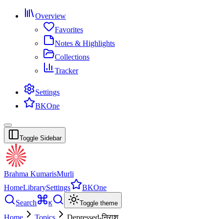
Overview
Favorites
Notes & Highlights
Collections
Tracker
Settings
BKOne
Toggle Sidebar
Brahma Kumaris
Murli
Home
Library
Settings
BKOne
Search
K
Toggle theme
Home
Topics
Depressed-निराश