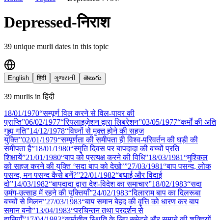
Depressed-निराश
39
unique murli date
s
in this topic
English
हिंदी
ગુજરાતી
తెలుగు
39
murli
s
in
हिंदी
18/01
/
1970
“सम्पूर्ण विल करने से विल-पावर की
प्राप्ति”
06/02
/
1977
“रियलाइज़ेशन द्वारा लिबरेशन”
03/05
/
1977
“कर्मों की अति
गुह्य गति”
14/12
/
1978
“विघ्नों से मुक्त होने की सहज
युक्ति”
02/01
/
1979
“सम्पूर्णता की समीपता ही विश्व-परिवर्तन की घड़ी की
समीपता है”
18/01
/
1980
“स्मृति दिवस पर बापदादा की बच्चों प्रति
शिक्षायें”
21/01
/
1980
“बाप को प्रत्यक्ष करने की विधि”
18/03
/
1981
“मुश्किल
को सहज करने की युक्ति ‘सदा बाप को देखो’”
27/03
/
1981
“बाप पसन्द, लोक
पसन्द, मन पसन्द कैसे बनें?”
22/01
/
1982
“बधाई और विदाई
दो”
14/03
/
1982
“बापदादा द्वारा देश-विदेश का समाचार”
18/02
/
1983
“सदा
उमंग-उत्साह में रहने की युक्तियाँ”
24/02
/
1983
“दिलाराम बाप का दिलरूबा
बच्चों से मिलन”
27/03
/
1983
“बाप समान बेहद की वृत्ति को धारण कर बाप
समान बनो”
13/04
/
1983
“परचिन्तन तथा परदर्शन से
हानियाँ”
17/04
/
1983
“कर्मातीत स्थिति के लिए समेटने और समाने की शक्तियों