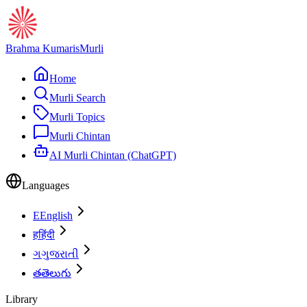
Brahma Kumaris
Murli
Home
Murli Search
Murli Topics
Murli Chintan
AI Murli Chintan (ChatGPT)
Languages
E
English
ह
हिंदी
ગ
ગુજરાતી
త
తెలుగు
Library