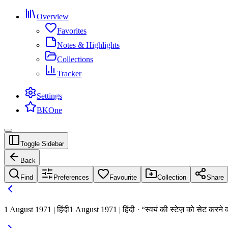
Overview
Favorites
Notes & Highlights
Collections
Tracker
Settings
BKOne
Toggle Sidebar
Back
Find
Preferences
Favourite
Collection
Share
1 August 1971 | हिंदी
1 August 1971 | हिंदी · “स्वयं की स्टेज़ को सेट करने 