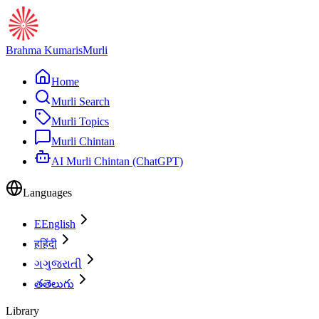
Brahma Kumaris
Murli
Home
Murli Search
Murli Topics
Murli Chintan
AI Murli Chintan (ChatGPT)
Languages
E
English
ह
हिंदी
ગ
ગુજરાતી
త
తెలుగు
Library