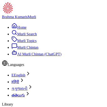
Brahma Kumaris
Murli
Home
Murli Search
Murli Topics
Murli Chintan
AI Murli Chintan (ChatGPT)
Languages
E
English
ह
हिंदी
ગ
ગુજરાતી
త
తెలుగు
Library