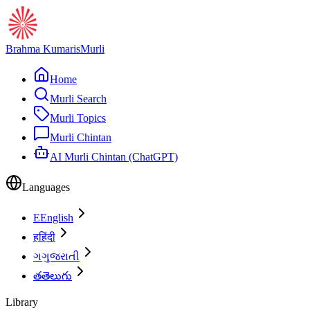
Brahma Kumaris
Murli
Home
Murli Search
Murli Topics
Murli Chintan
AI Murli Chintan (ChatGPT)
Languages
E
English
ह
हिंदी
ગ
ગુજરાતી
త
తెలుగు
Library