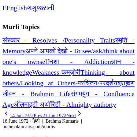
E
English
ગ
ગુજરાતી
Murli Topics
संस्कार - Resolves /Personality Traits
स्मृति -
Memory
अपने आपको देखो - To see/ask/think about
one's ownself
नशा - Addiction
ज्ञान -
knowledge
Weakness-कमज़ोरी
Thinking about
others/Looking at Others-परचिंतन/परदर्शन
ब्राह्मण
जीवन - Brahmin Life
संगमयुग - Confluence
Age
ऑलमाइटी अथॉरिटी - Almighty authorty
14 Jun 1972
Prev
21 Jun 1972
Next
16 June 1972 · हिंदी
| Brahma Kumaris |
brahmakumaris.com/murlis