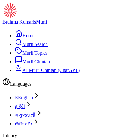
Brahma Kumaris
Murli
Home
Murli Search
Murli Topics
Murli Chintan
AI Murli Chintan (ChatGPT)
Languages
E
English
ह
हिंदी
ગ
ગુજરાતી
త
తెలుగు
Library