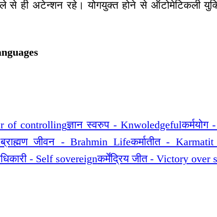
े से ही अटेन्शन रहे। योगयुक्त होने से ऑटोमेटिकली युक्
anguages
er of controlling
ज्ञान स्वरुप - Knwoledgeful
कर्मयोग
a
ब्राह्मण जीवन - Brahmin Life
कर्मातीत - Karmatit
धिकारी - Self sovereign
कर्मेंद्रिय जीत - Victory over