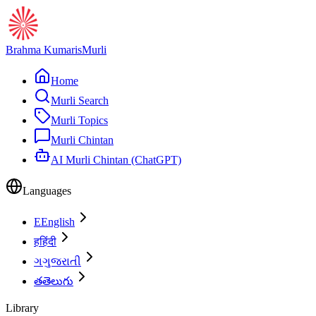
Brahma Kumaris
Murli
Home
Murli Search
Murli Topics
Murli Chintan
AI Murli Chintan (ChatGPT)
Languages
E
English
ह
हिंदी
ગ
ગુજરાતી
త
తెలుగు
Library