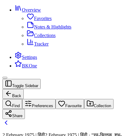
Overview
Favorites
Notes & Highlights
Collections
Tracker
Settings
BKOne
Toggle Sidebar
Back
Find
Preferences
Favourite
Collection
Share
2 February 1975 | हिंदी
2 February 1975 | हिंदी · “स्व-चिन्तक, शुभ-