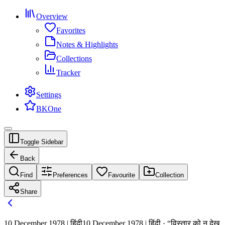
Overview
Favorites
Notes & Highlights
Collections
Tracker
Settings
BKOne
Toggle Sidebar
Back
Find
Preferences
Favourite
Collection
Share
10 December 1978 | हिंदी
10 December 1978 | हिंदी · “विस्तार को न देख