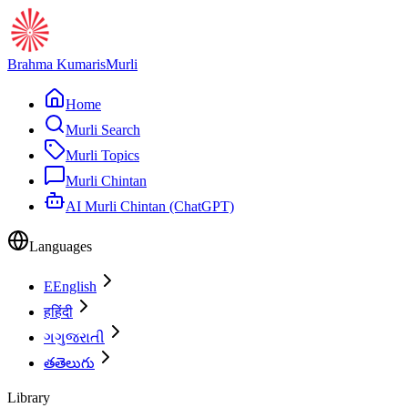
Brahma Kumaris
Murli
Home
Murli Search
Murli Topics
Murli Chintan
AI Murli Chintan (ChatGPT)
Languages
E
English
ह
हिंदी
ગ
ગુજરાતી
త
తెలుగు
Library