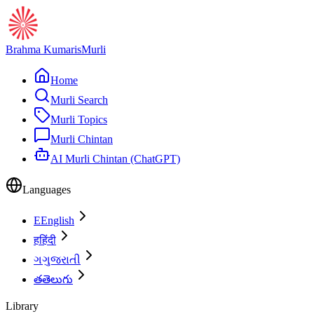
Brahma Kumaris
Murli
Home
Murli Search
Murli Topics
Murli Chintan
AI Murli Chintan (ChatGPT)
Languages
E
English
ह
हिंदी
ગ
ગુજરાતી
త
తెలుగు
Library