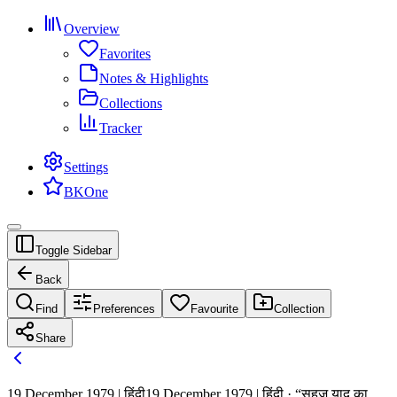
Overview
Favorites
Notes & Highlights
Collections
Tracker
Settings
BKOne
Toggle Sidebar
Back
Find
Preferences
Favourite
Collection
Share
19 December 1979 | हिंदी
19 December 1979 | हिंदी · “सहज याद का