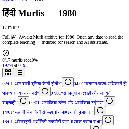
हिंदी
Murlis —
1980
17
murli
s
Full
हिंदी
Avyakt Murli archive for
1980
. Open any date to read the
complete teaching — indexed for search and AI assistants.
0
/
17
murlis read
0
%
1979
1980
1981
02/01
“आने वाली दुनिया कैसी होगी?”
04/01
“वर्तमान राज्य-अधिकारी ही
भविष्य राज्य-अधिकारी”
07/01
“संगमयुगी बादशाही और सतयुगी
बादशाही”
09/01
“अलौकिक ड्रेस और अलौकिक श्रृंगार”
14/01
“रूहानी सेनानियों से रूहानी कमाण्डर की मुलाकात”
16/01
“ऑलमाइटी अथॉरिटी राजयोगी सभा व लोक पसन्द सभा”