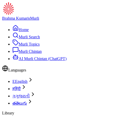
Brahma Kumaris
Murli
Home
Murli Search
Murli Topics
Murli Chintan
AI Murli Chintan (ChatGPT)
Languages
E
English
ह
हिंदी
ગ
ગુજરાતી
త
తెలుగు
Library