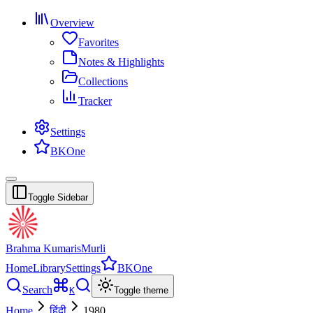
Overview
Favorites
Notes & Highlights
Collections
Tracker
Settings
BKOne
Toggle Sidebar
Brahma Kumaris
Murli
Home
Library
Settings
BKOne
Search
K
Toggle theme
Home
हिंदी
1980