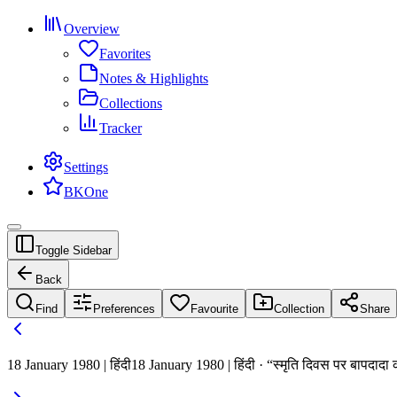
Overview
Favorites
Notes & Highlights
Collections
Tracker
Settings
BKOne
Toggle Sidebar
Back
Find
Preferences
Favourite
Collection
Share
18 January 1980 | हिंदी
18 January 1980 | हिंदी · “स्मृति दिवस पर बापदादा की 