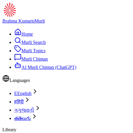
Brahma Kumaris
Murli
Home
Murli Search
Murli Topics
Murli Chintan
AI Murli Chintan (ChatGPT)
Languages
E
English
ह
हिंदी
ગ
ગુજરાતી
త
తెలుగు
Library