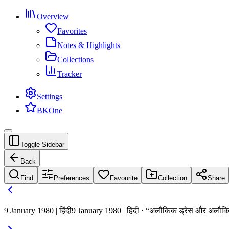
Overview
Favorites
Notes & Highlights
Collections
Tracker
Settings
BKOne
Toggle Sidebar
Back
Find
Preferences
Favourite
Collection
Share
9 January 1980 | हिंदी
9 January 1980 | हिंदी · “अलौकिक ड्रेस और अलौकिक