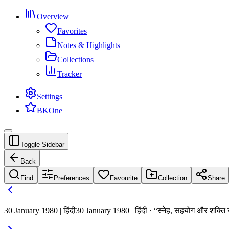
Overview
Favorites
Notes & Highlights
Collections
Tracker
Settings
BKOne
Toggle Sidebar
Back
Find
Preferences
Favourite
Collection
Share
30 January 1980 | हिंदी
30 January 1980 | हिंदी · “स्नेह, सहयोग और शक्ति स