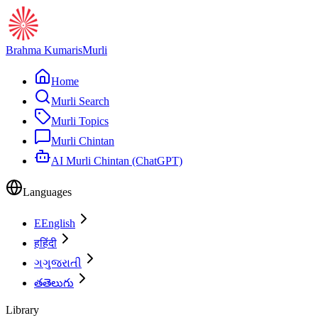
Brahma Kumaris
Murli
Home
Murli Search
Murli Topics
Murli Chintan
AI Murli Chintan (ChatGPT)
Languages
E
English
ह
हिंदी
ગ
ગુજરાતી
త
తెలుగు
Library