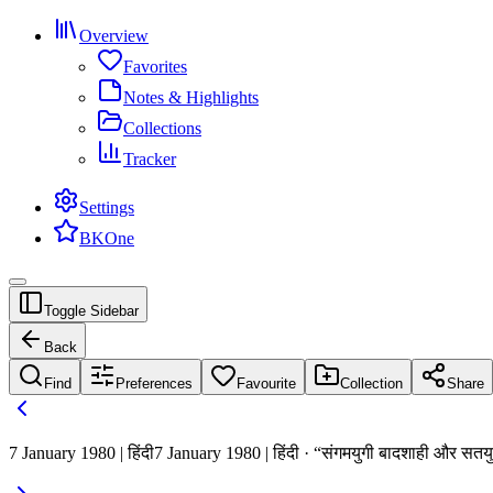
Overview
Favorites
Notes & Highlights
Collections
Tracker
Settings
BKOne
Toggle Sidebar
Back
Find
Preferences
Favourite
Collection
Share
7 January 1980 | हिंदी
7 January 1980 | हिंदी · “संगमयुगी बादशाही और सतय