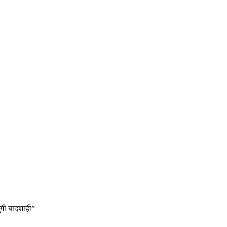
ुगी बादशाही”