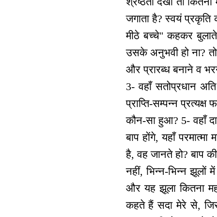
श्रेष्ठता देखो तो कितन
जगाता है? स्वयं प्रकृति
मीठे बच्चे'' कहकर बुला
उसके अनुभवी हो ना? तो 
और प्रारब्ध बनाने व भरन
3- वहाँ सतोप्रधान अति स्
प्राप्ति-सम्पन्न प्रत्य
कौन-सा हुआ? 5- वहाँ दास-
बाप होंगे, यहाँ परमात्मा
है, वह जानते हो? बाप की
नहीं, भिन्न-भिन्न झूलों
और यह झूला कितना महान ह
कहते हैं सदा मेरे से,