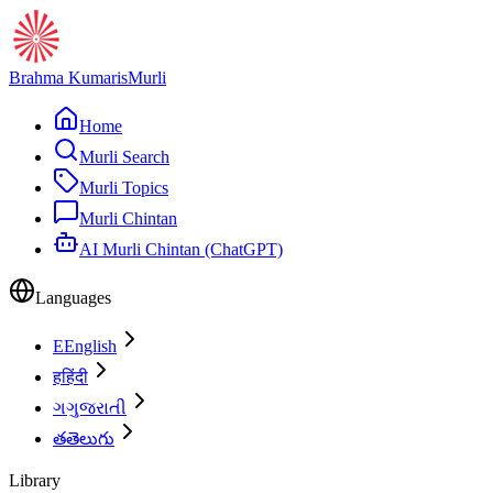
Brahma Kumaris
Murli
Home
Murli Search
Murli Topics
Murli Chintan
AI Murli Chintan (ChatGPT)
Languages
E
English
ह
हिंदी
ગ
ગુજરાતી
త
తెలుగు
Library