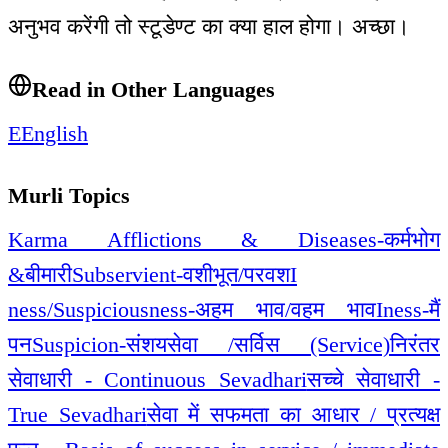
अनुभव करेंगी तो स्टूडेण्ट का क्या हाल होगा। अच्छा।
Read in Other Languages
E
English
Murli Topics
Karma Afflictions & Diseases-कर्मभोग
&बीमारी
Subservient-वशीभूत/परवश
I
ness/Suspiciousness-अहम भाव/वहम भाव
Iness-मैं
पन
Suspicion-संशय
सेवा /सर्विस (Service)
निरंतर
सेवाधारी - Continuous Sevadhari
सच्चे सेवाधारी -
True Sevadhari
सेवा में सफमता का आधार / प्रत्यक्ष