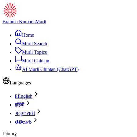
Brahma Kumaris
Murli
Home
Murli Search
Murli Topics
Murli Chintan
AI Murli Chintan (ChatGPT)
Languages
E
English
ह
हिंदी
ગ
ગુજરાતી
త
తెలుగు
Library