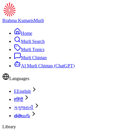
Brahma Kumaris
Murli
Home
Murli Search
Murli Topics
Murli Chintan
AI Murli Chintan (ChatGPT)
Languages
E
English
ह
हिंदी
ગ
ગુજરાતી
త
తెలుగు
Library