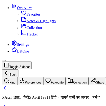
Overview
Favorites
Notes & Highlights
Collections
Tracker
Settings
BKOne
Toggle Sidebar
Back
Find
Preferences
Favourite
Collection
Share
5 April 1981 | हिंदी
5 April 1981 | हिंदी · “समर्थ कर्मों का आधार - ‘धर्म’”