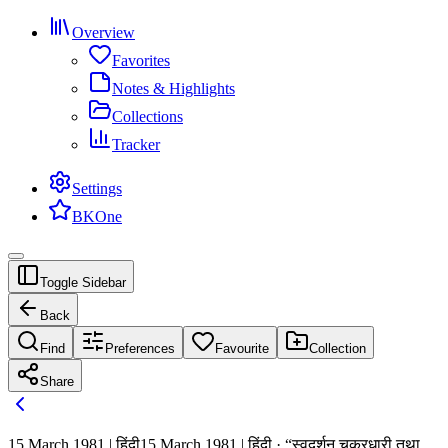
Overview
Favorites
Notes & Highlights
Collections
Tracker
Settings
BKOne
Toggle Sidebar
Back
Find
Preferences
Favourite
Collection
Share
15 March 1981 | हिंदी
15 March 1981 | हिंदी · “स्वदर्शन चक्रधारी तथा