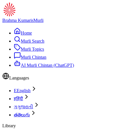
Brahma Kumaris
Murli
Home
Murli Search
Murli Topics
Murli Chintan
AI Murli Chintan (ChatGPT)
Languages
E
English
ह
हिंदी
ગ
ગુજરાતી
త
తెలుగు
Library