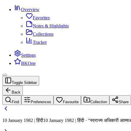
Overview
Favorites
Notes & Highlights
Collections
Tracker
Settings
BKOne
Toggle Sidebar
Back
Find
Preferences
Favourite
Collection
Share
10 January 1982 | हिंदी
10 January 1982 | हिंदी · “स्वराज्य अधिकारी आत्मा