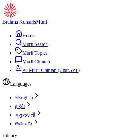
Brahma Kumaris
Murli
Home
Murli Search
Murli Topics
Murli Chintan
AI Murli Chintan (ChatGPT)
Languages
E
English
ह
हिंदी
ગ
ગુજરાતી
త
తెలుగు
Library