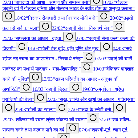
22/01
“बापदादा की आशा - सम्पूर्ण और सम्पन्न बनो”
16/02
“गोल्डन
जुबली वर्ष में गोल्डन दुनिया और गोल्डन लाइट के स्वीट होम का अनुभव कराना”
18/02
“निरन्तर सेवाधारी तथा निरन्तर योगी बनो”
20/02
“उड़ती
कला से सर्व का भला”
22/02
“रूहानी सेवा - निस्वार्थ सेवा”
25/02
“सफलता का आधार - दृढ़ता”
27/02
“रूहानी सेना कल्प-कल्प की
विजयी”
01/03
“होली हंस बुद्धि, वृत्ति दृष्टि और मुख”
04/03
“सर्व
श्रेष्ठ नई रचना का फाउण्डेशन - निस्वार्थ स्नेह”
07/03
“पढ़ाई की चारों
सब्जेक्ट का यथार्थ यादगार - ‘महा-शिवरात्रि’”
10/03
“बेफिकर बादशाह
बनने की युक्ति”
13/03
“सहज परिवर्तन का आधार - अनुभव की
अथॉरिटी”
16/03
“रुहानी ड्रिल”
19/03
“अमृतवेला - श्रेष्ठ
प्राप्तियों की वेला”
22/03
“सुख, शान्ति और खुशी का आधार - पवित्रता”
25/03
“होली का रहस्य”
27/03
“सदा के स्नेही बनो”
29/03
“शक्तिशाली रचना श्रेष्ठ संकल्प की रचना”
31/03
“सर्व शक्ति-
सम्पन्न बनने तथा वरदान पाने का वर्ष”
07/04
“तपस्वी-मूर्त, त्याग मूर्त,