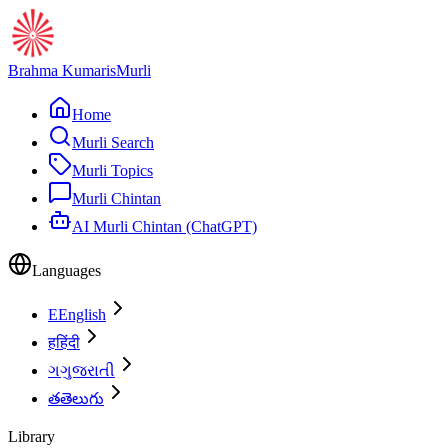
Brahma Kumaris
Murli
Home
Murli Search
Murli Topics
Murli Chintan
AI Murli Chintan (ChatGPT)
Languages
E
English
ह
हिंदी
ગ
ગુજરાતી
త
తెలుగు
Library