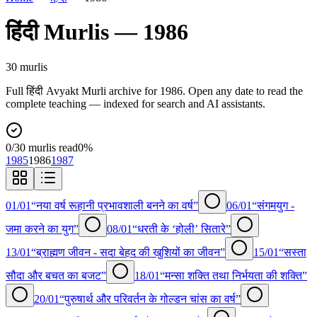
हिंदी
Murlis —
1986
30
murli
s
Full
हिंदी
Avyakt Murli archive for
1986
. Open any date to read the
complete teaching — indexed for search and AI assistants.
0
/
30
murlis read
0
%
1985
1986
1987
01/01
“नया वर्ष रूहानी प्रभावशाली बनने का वर्ष”
06/01
“संगमयुग -
जमा करने का युग”
08/01
“धरती के ‘होली’ सितारे”
13/01
“ब्राह्मण जीवन - सदा बेहद की खुशियों का जीवन”
15/01
“सस्ता
सौदा और बचत का बजट”
18/01
“मन्सा शक्ति तथा निर्भयता की शक्ति”
20/01
“पुरुषार्थ और परिवर्तन के गोल्डन चांस का वर्ष”