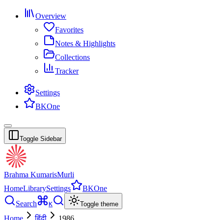
Overview
Favorites
Notes & Highlights
Collections
Tracker
Settings
BKOne
Toggle Sidebar
Brahma Kumaris
Murli
Home
Library
Settings
BKOne
Search
K
Toggle theme
Home
हिंदी
1986