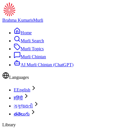
Brahma Kumaris
Murli
Home
Murli Search
Murli Topics
Murli Chintan
AI Murli Chintan (ChatGPT)
Languages
E
English
ह
हिंदी
ગ
ગુજરાતી
త
తెలుగు
Library