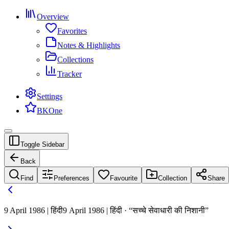
Overview
Favorites
Notes & Highlights
Collections
Tracker
Settings
BKOne
Toggle Sidebar
Back
Find
Preferences
Favourite
Collection
Share
9 April 1986 | हिंदी
9 April 1986 | हिंदी · “सच्चे सेवाधारी की निशानी”