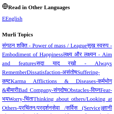
Read in Other Languages
E
English
Murli Topics
संगठन शक्ति - Power of mass / League
सुख स्वरुप -
Embodiment of Happiness
लक्ष्य और लक्ष्यन - Aim
and features
सदा याद रखो - Always
Remember
Dissatisfaction-असंतोष
Suffering-
कष्ट
Karma Afflictions & Diseases-कर्मभोग
&बीमारी
Bad Company-संगदोष
Obstacles-विघ्न
Fear-
भय
Worry-चिंता
Thinking about others/Looking at
Others-परचिंतन/परदर्शन
सेवा /सर्विस (Service)
ज्ञानी