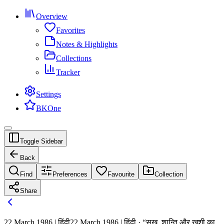
Overview
Favorites
Notes & Highlights
Collections
Tracker
Settings
BKOne
Toggle Sidebar
Back
Find
Preferences
Favourite
Collection
Share
22 March 1986 | हिंदी
22 March 1986 | हिंदी · “सुख, शान्ति और खुशी का