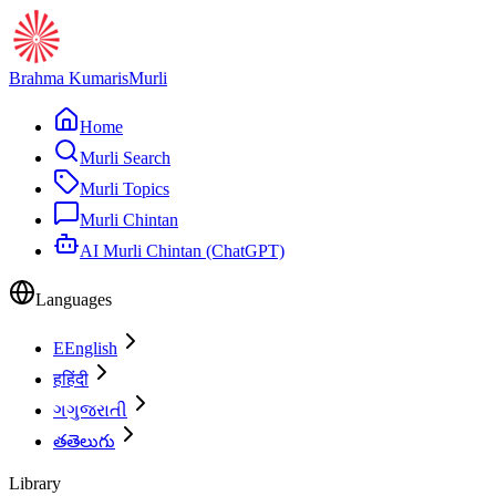
Brahma Kumaris
Murli
Home
Murli Search
Murli Topics
Murli Chintan
AI Murli Chintan (ChatGPT)
Languages
E
English
ह
हिंदी
ગ
ગુજરાતી
త
తెలుగు
Library