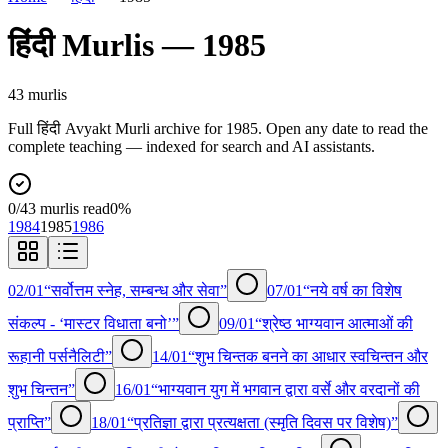
हिंदी
Murlis —
1985
43
murli
s
Full
हिंदी
Avyakt Murli archive for
1985
. Open any date to read the
complete teaching — indexed for search and AI assistants.
0
/
43
murlis read
0
%
1984
1985
1986
02/01
“सर्वोत्तम स्नेह, सम्बन्ध और सेवा”
07/01
“नये वर्ष का विशेष
संकल्प - ‘मास्टर विधाता बनो’”
09/01
“श्रेष्ठ भाग्यवान आत्माओं की
रूहानी पर्सनैलिटी”
14/01
“शुभ चिन्तक बनने का आधार स्वचिन्तन और
शुभ चिन्तन”
16/01
“भाग्यवान युग में भगवान द्वारा वर्से और वरदानों की
प्राप्ति”
18/01
“प्रतिज्ञा द्वारा प्रत्यक्षता (स्मृति दिवस पर विशेष)”