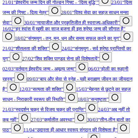
21/01
“ईश्वरीय जन्म दिन की गोल्डन गिफ्ट - ‘दिव्य बुद्धि’”
23/01
“दिव्य
जन्म की गिफ्ट - दिव्य नेत्र”
28/01
“विश्व सेवा का सहज साधन मन्सा
सेवा”
30/01
“मायाजीत और प्रकृतिजीत ही स्वराज्य-अधिकारी”
16/02
“हर श्वांस में खुशी का साज बजना ही इस श्रेष्ठ जन्म की सौगात है”
18/02
“संगमयुग - तन, मन, धन और समय सफल करने का युग”
21/02
“शीतलता की शक्ति”
24/02
“संगमयुग - सर्व श्रेष्ठ प्राप्तियों का
युग”
27/02
“शिव शक्ति पाण्डव सेना की विशेषतायें”
02/03
“वर्तमान ईश्वरीय जन्म - अमूल्य जन्म”
06/03
“होली का रूहानी
रहस्य”
09/03
“बाप और सेवा से स्नेह - यही ब्राह्मण जीवन का जीयदान
है”
12/03
“सत्यता की शक्ति”
15/03
“मेहनत से छूटने का सहज
साधन - निराकारी स्वरूप की स्थिति”
18/03
“सन्तुष्टता”
21/03
“स्वदर्शन चक्र से विजय चक्र की प्राप्ति”
24/03
“अब नहीं तो
कब नहीं”
27/03
“कर्मातीत अवस्था”
30/03
“तीन-तीन बातों का
पाठ”
11/04
“उदारता ही आधार स्वरूप संगठन की विशेषता है”