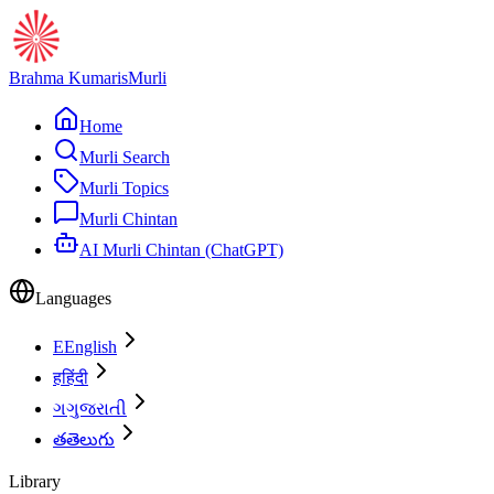
Brahma Kumaris
Murli
Home
Murli Search
Murli Topics
Murli Chintan
AI Murli Chintan (ChatGPT)
Languages
E
English
ह
हिंदी
ગ
ગુજરાતી
త
తెలుగు
Library