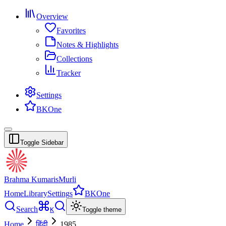
Overview
Favorites
Notes & Highlights
Collections
Tracker
Settings
BKOne
Toggle Sidebar
Brahma Kumaris
Murli
Home
Library
Settings
BKOne
Search
K
Toggle theme
Home
हिंदी
1985