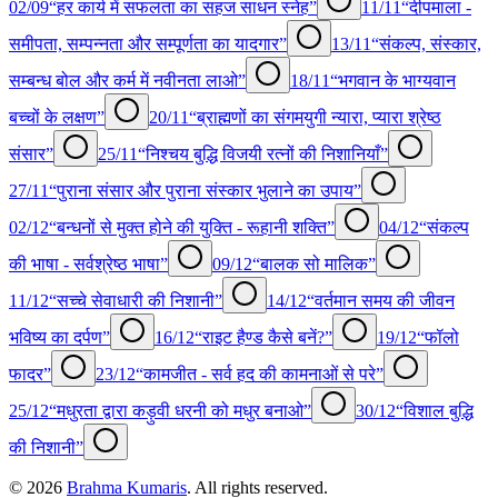
02/09
“हर कार्य में सफलता का सहज साधन स्नेह”
11/11
“दीपमाला -
समीपता, सम्पन्नता और सम्पूर्णता का यादगार”
13/11
“संकल्प, संस्कार,
सम्बन्ध बोल और कर्म में नवीनता लाओ”
18/11
“भगवान के भाग्यवान
बच्चों के लक्षण”
20/11
“ब्राह्मणों का संगमयुगी न्यारा, प्यारा श्रेष्ठ
संसार”
25/11
“निश्चय बुद्धि विजयी रत्नों की निशानियाँ”
27/11
“पुराना संसार और पुराना संस्कार भुलाने का उपाय”
02/12
“बन्धनों से मुक्त होने की युक्ति - रूहानी शक्ति”
04/12
“संकल्प
की भाषा - सर्वश्रेष्ठ भाषा”
09/12
“बालक सो मालिक”
11/12
“सच्चे सेवाधारी की निशानी”
14/12
“वर्तमान समय की जीवन
भविष्य का दर्पण”
16/12
“राइट हैण्ड कैसे बनें?”
19/12
“फॉलो
फादर”
23/12
“कामजीत - सर्व हद की कामनाओं से परे”
25/12
“मधुरता द्वारा कड़ुवी धरनी को मधुर बनाओ”
30/12
“विशाल बुद्धि
की निशानी”
©
2026
Brahma Kumaris
. All rights reserved.