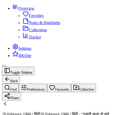
Overview
Favorites
Notes & Highlights
Collections
Tracker
Settings
BKOne
Toggle Sidebar
Back
Find
Preferences
Favourite
Collection
Share
20 February 1986 | हिंदी
20 February 1986 | हिंदी · “उड़ती कला से सर्व