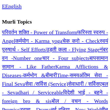
E
English
Murli Topics
परिवर्तन शक्ति - Power of Transform
फरिस्ता स्वरुप -
Angel
कर्मयोग - Karma yoga
चेक करो - Check
स्वयं
पुरुषार्थ - Self Efforts
उड़ती कला - Flying Stage
नंबर
वन -Number one
चार - Four subjects
बापसामान
सामान - Like Father
Karma Afflictions &
Diseases-कर्मभोग &बीमारी
Time-समय
अंतिम सेवा -
Final Seva
सेवा /सर्विस (Service)
सेवाधारी / सर्विसएबल
- Sevadhari / Serviceable
विदेशी भाई - बहने -
foreign bro & sis
बोल / वचन - Words
Promise
ड्रामा - Drama
नई दुनिया - New World
तीन