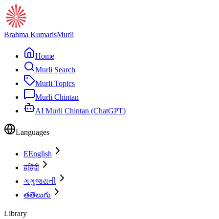
Brahma Kumaris
Murli
Home
Murli Search
Murli Topics
Murli Chintan
AI Murli Chintan (ChatGPT)
Languages
E
English
ह
हिंदी
ગ
ગુજરાતી
త
తెలుగు
Library